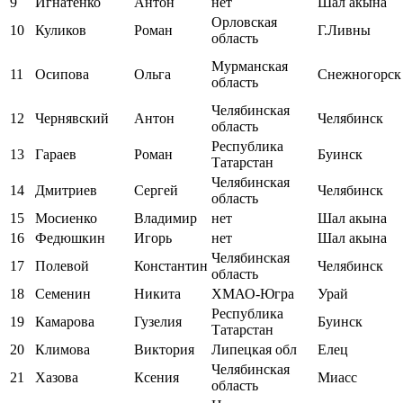
9
Игнатенко
Антон
нет
Шал акына
Орловская
10
Куликов
Роман
Г.Ливны
область
Мурманская
11
Осипова
Ольга
Снежногорск
область
Челябинская
12
Чернявский
Антон
Челябинск
область
Республика
13
Гараев
Роман
Буинск
Татарстан
Челябинская
14
Дмитриев
Сергей
Челябинск
область
15
Мосиенко
Владимир
нет
Шал акына
16
Федюшкин
Игорь
нет
Шал акына
Челябинская
17
Полевой
Константин
Челябинск
область
18
Семенин
Никита
ХМАО-Югра
Урай
Республика
19
Камарова
Гузелия
Буинск
Татарстан
20
Климова
Виктория
Липецкая обл
Елец
Челябинская
21
Хазова
Ксения
Миасс
область