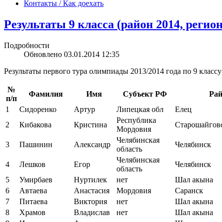
Контакты / Как доехать
Результаты 9 класса (район 2014, регио
Подробности
Обновлено 03.01.2014 12:35
Результаты первого тура олимпиады 2013/2014 года по 9 классу
№
Фамилия
Имя
Субъект РФ
Рай
п/п
1
Сидоренко
Артур
Липецкая обл
Елец
Республика
2
Кибакова
Кристина
Старошайгов
Мордовия
Челябинская
3
Пашинин
Александр
Челябинск
область
Челябинская
4
Лешков
Егор
Челябинск
область
5
Умирбаев
Нуртилек
нет
Шал акына
6
Автаева
Анастасия
Мордовия
Саранск
7
Питаева
Виктория
нет
Шал акына
8
Храмов
Владислав
нет
Шал акына