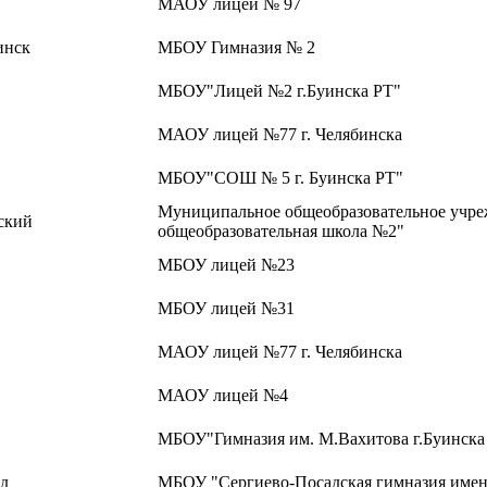
МАОУ лицей № 97
инск
МБОУ Гимназия № 2
МБОУ"Лицей №2 г.Буинска РТ"
МАОУ лицей №77 г. Челябинска
МБОУ"СОШ № 5 г. Буинска РТ"
Муниципальное общеобразовательное учре
ский
общеобразовательная школа №2"
МБОУ лицей №23
МБОУ лицей №31
МАОУ лицей №77 г. Челябинска
МАОУ лицей №4
МБОУ"Гимназия им. М.Вахитова г.Буинска
ад
МБОУ "Сергиево-Посадская гимназия имен