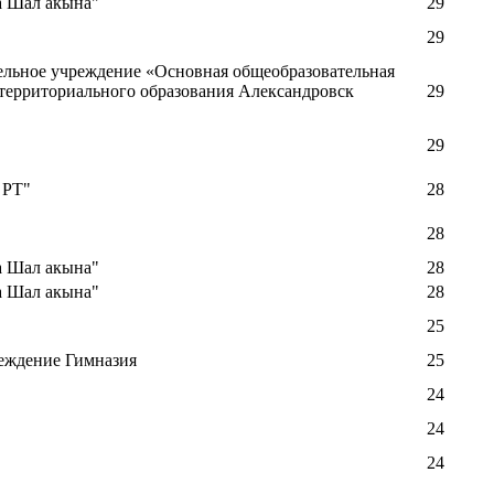
а Шал акына"
29
29
льное учреждение «Основная общеобразовательная
территориального образования Александровск
29
29
 РТ"
28
28
а Шал акына"
28
а Шал акына"
28
25
еждение Гимназия
25
24
24
24