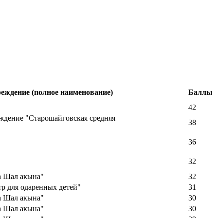
еждение (полное наименование)
Баллы
42
ждение "Старошайговская средняя
38
36
32
а Шал акына"
32
р для одаренных детей"
31
а Шал акына"
30
а Шал акына"
30