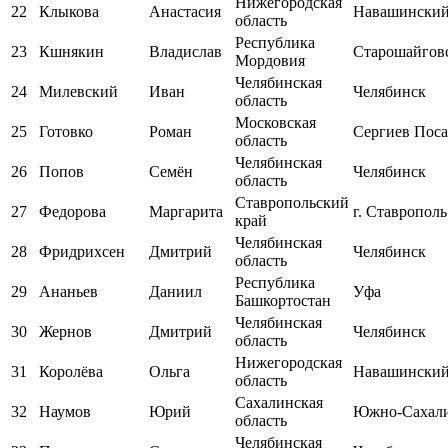
Нижегородская
22
Клыкова
Анастасия
Навашински
область
Республика
23
Кшнякин
Владислав
Старошайгов
Мордовия
Челябинская
24
Милевский
Иван
Челябинск
область
Московская
25
Готовко
Роман
Сергиев Пос
область
Челябинская
26
Попов
Семён
Челябинск
область
Ставропольский
27
Федорова
Маргарита
г. Ставрополь
край
Челябинская
28
Фридрихсен
Дмитрий
Челябинск
область
Республика
29
Ананьев
Даниил
Уфа
Башкортостан
Челябинская
30
Жернов
Дмитрий
Челябинск
область
Нижегородская
31
Королёва
Ольга
Навашински
область
Сахалинская
32
Наумов
Юрий
Южно-Сахал
область
Челябинская