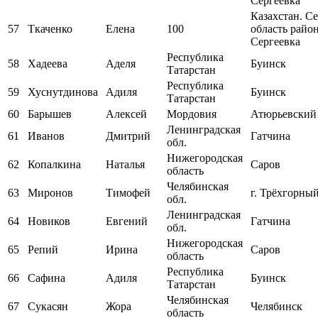
Сергеевка
Казахстан. С
57
Ткаченко
Елена
100
область райо
Сергеевка
Республика
58
Хадеева
Аделя
Буинск
Татарстан
Республика
59
Хуснутдинова
Адиля
Буинск
Татарстан
60
Барышев
Алексей
Мордовия
Атюрьевский
Ленинградская
61
Иванов
Дмитрий
Гатчина
обл.
Нижегородская
62
Копалкина
Наталья
Саров
область
Челябинская
63
Миронов
Тимофей
г. Трёхгорны
обл.
Ленинградская
64
Новиков
Евгений
Гатчина
обл.
Нижегородская
65
Репий
Ирина
Саров
область
Республика
66
Сафина
Адиля
Буинск
Татарстан
Челябинская
67
Сукасян
Жора
Челябинск
область