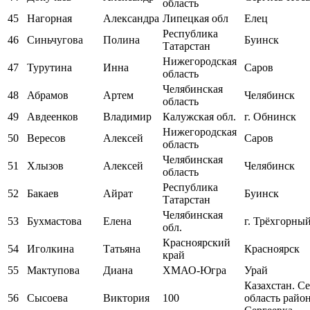
область
45
Нагорная
Александра
Липецкая обл
Елец
Республика
46
Синьчугова
Полина
Буинск
Татарстан
Нижегородская
47
Турутина
Инна
Саров
область
Челябинская
48
Абрамов
Артем
Челябинск
область
49
Авдеенков
Владимир
Калужская обл.
г. Обнинск
Нижегородская
50
Вересов
Алексей
Саров
область
Челябинская
51
Хлызов
Алексей
Челябинск
область
Республика
52
Бакаев
Айрат
Буинск
Татарстан
Челябинская
53
Бухмастова
Елена
г. Трёхгорны
обл.
Красноярский
54
Иголкина
Татьяна
Красноярск
край
55
Мактупова
Диана
ХМАО-Югра
Урай
Казахстан. С
56
Сысоева
Виктория
100
область райо