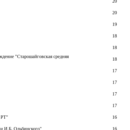
20
20
19
18
18
ждение "Старошайговская средняя
18
17
17
17
17
 РТ"
16
и И.Б. Ольбинского"
16