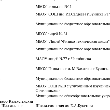
МБОУ гимназия №11
МБОУ"СОШ им. Р.З.Сагдеева г.Буинска РТ
Муниципальное бюджетное образовательно
МБОУ лицей № 31
МБОУ "Лицей"Физико-техническая школа"
Муниципальное бюджетное образовательно
МАОУ лицей №77 г. Челябинска
МБОУ"Гимназия им. М.Вахитова г.Буинска
й
Муниципальное бюджетное образовательн
МБОУ СОШ №10 с углубленным изучением 
Овчинникова»
Муниципальное общеобразовательное учер
еверо-Казахстанская
н Шал акына г
Школа-гимназия им Е.А.Букетова