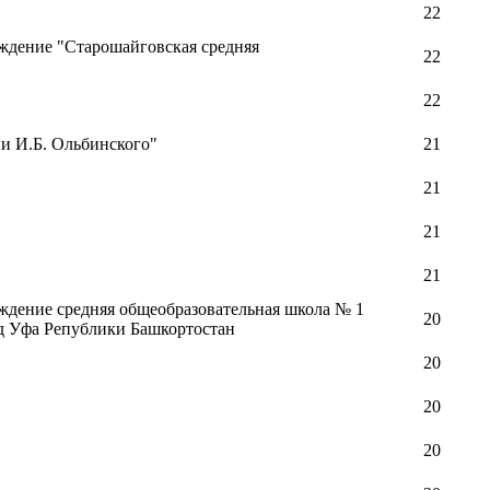
22
ждение "Старошайговская средняя
22
22
и И.Б. Ольбинского"
21
21
21
21
дение средняя общеобразовательная школа № 1
20
од Уфа Републики Башкортостан
20
20
20