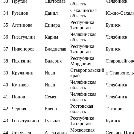
33
Прутян
Святослав
Челябинск
область
Сахалинская
34
Рузанов
Данил
Южно-Сахал
область
Республика
35
Аптинова
Динара
Буинск
Татарстан
Челябинская
36
Гизатуллин
Карим
Челябинск
область
Республика
37
Никоноров
Владислав
Буинск
Татарстан
Республика
38
Пьянзина
Валерия
Старошайгов
Мордовия
Ставропольский
39
Кружилин
Иван
г. Ставрополь
край
Челябинская
40
Кутиков
Иван
Челябинск
область
Челябинская
41
Попов
Семен
Челябинск
область
Ростовская
42
Черная
Елена
Таганрог
область
Республика
43
Гиззатуллина
Гульназ
Буинск
Татарстан
Московская
44
Докучаев
Александр
Сергиев Пос