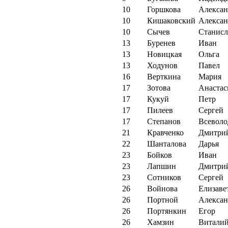
10
Горшкова
Алексан
10
Кишаковский
Алексан
10
Сычев
Станисл
13
Буренев
Иван
13
Новицкая
Ольга
13
Ходунов
Павел
16
Верткина
Мария
17
Зотова
Анастас
17
Кукуй
Петр
17
Пилеев
Сергей
17
Степанов
Всеволо
21
Кравченко
Дмитри
22
Шанталова
Дарья
23
Бойков
Иван
23
Лапшин
Дмитри
23
Сотников
Сергей
26
Войнова
Елизаве
26
Портной
Алексан
26
Портянкин
Егор
26
Хамзин
Витали