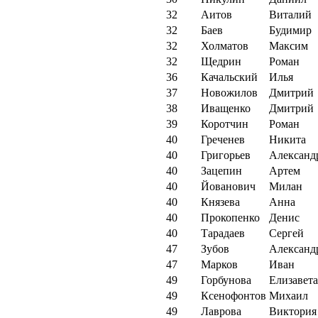
32
Аитов
Виталий
32
Баев
Будимир
32
Холматов
Максим
32
Щедрин
Роман
36
Качальский
Илья
37
Новожилов
Дмитрий
38
Иващенко
Дмитрий
39
Коротчин
Роман
40
Греченев
Никита
40
Григорьев
Александ
40
Зацепин
Артем
40
Йованович
Милан
40
Князева
Анна
40
Прокопенко
Денис
40
Тарадаев
Сергей
47
Зубов
Александ
47
Марков
Иван
49
Горбунова
Елизавета
49
Ксенофонтов
Михаил
49
Лаврова
Виктория