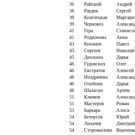
36
Райский
Андрей
36
Раудик
Сергей
39
Козелецкая
Маргари
39
Чернокоз
Алексан
41
Гера
Станисл
41
Родионова
Анна
43
Копанев
Павел
43
Сергеев
Николай
45
Дюскина
Дарья
46
Гудовских
Олег
46
Евстратов
Алексей
46
Ноздрачева
Алексан
46
Олейник
Дарья
46
Шалагин
Артём
51
Климов
Алексан
51
Мастеров
Роман
53
Баркарь
Алиса
54
Белоусов
Юрий
54
Лихачев
Дмитри
54
Сторожилова
Вероник