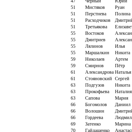
47
Черный
Юрий
51
Мистяков
Руан
51
Перстнева
Полина
51
Расходчиков
Дмитри
51
Третьякова
Елизаве
55
Востоков
Алексан
55
Дмитриев
Алексан
55
Лялинов
Илья
55
Маршалкин
Никита
59
Николаев
Артем
59
Смирнов
Пётр
61
Александрова
Наталья
61
Стояновский
Сергей
63
Подгузов
Никита
63
Прокофьева
Наталия
63
Сапова
Мария
66
Богомолов
Даниил
66
Волошин
Дмитри
66
Гордеева
Людмил
69
Затенко
Марина
70
Гайдашенко
Анастас