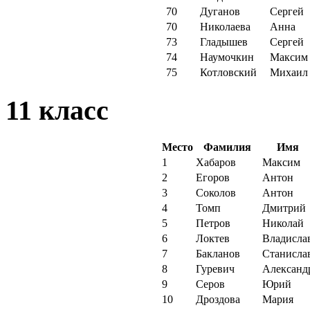
70
Дуганов
Сергей
70
Николаева
Анна
73
Гладышев
Сергей
74
Наумочкин
Максим
75
Котловский
Михаил
11 класс
Место
Фамилия
Имя
1
Хабаров
Максим
2
Егоров
Антон
3
Соколов
Антон
4
Томп
Дмитрий
5
Петров
Николай
6
Локтев
Владисла
7
Бакланов
Станисла
8
Гуревич
Александ
9
Серов
Юрий
10
Дроздова
Мария