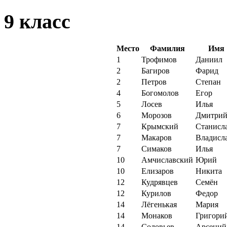
9 класс
Место
Фамилия
Имя
1
Трофимов
Даниил
2
Багиров
Фарид
2
Петров
Степан
4
Богомолов
Егор
5
Лосев
Илья
6
Морозов
Дмитри
7
Крымский
Станисл
7
Макаров
Владисл
7
Симаков
Илья
10
Амчиславский
Юрий
10
Елизаров
Никита
12
Кудрявцев
Семён
12
Курилов
Федор
14
Лёгенькая
Мария
14
Монаков
Григори
14
Соловьев
Арсений