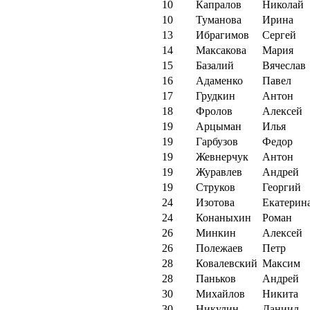
10
Капралов
Николай
10
Туманова
Ирина
13
Ибрагимов
Сергей
14
Максакова
Мария
15
Базалий
Вячеслав
16
Адаменко
Павел
17
Грудкин
Антон
18
Фролов
Алексей
19
Арцыман
Илья
19
Гарбузов
Федор
19
Жевнерчук
Антон
19
Журавлев
Андрей
19
Струков
Георгий
24
Изотова
Екатерин
24
Конаныхин
Роман
26
Минкин
Алексей
26
Полежаев
Петр
28
Ковалевский
Максим
28
Паньков
Андрей
30
Михайлов
Никита
30
Никулин
Даниил