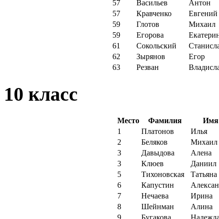
57
Васильев
Антон
57
Кравченко
Евгений
59
Глотов
Михаил
59
Егорова
Екатери
61
Сокольский
Станисл
62
Зырянов
Егор
63
Резван
Владисл
10 класс
Место
Фамилия
Имя
1
Платонов
Илья
2
Беляков
Михаил
3
Давыдова
Алена
3
Клюев
Даниил
5
Тихоновская
Татьяна
6
Капустин
Алексан
7
Нечаева
Ирина
8
Шейнман
Алина
9
Бугакова
Надежд