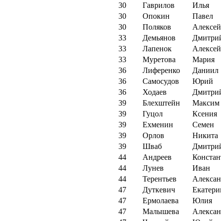
30
Гаврилов
Илья
30
Опокин
Павел
30
Поляков
Алексей
33
Демьянов
Дмитри
33
Лапенок
Алексей
33
Муретова
Мария
36
Лиференко
Даниил
36
Самосудов
Юрий
36
Ходаев
Дмитри
39
Блехштейн
Максим
39
Гуцол
Ксения
39
Ехменин
Семен
39
Орлов
Никита
39
Шваб
Дмитри
44
Андреев
Констан
44
Лунев
Иван
44
Терентьев
Алексан
47
Дуткевич
Екатери
47
Ермолаева
Юлия
47
Малышева
Алексан