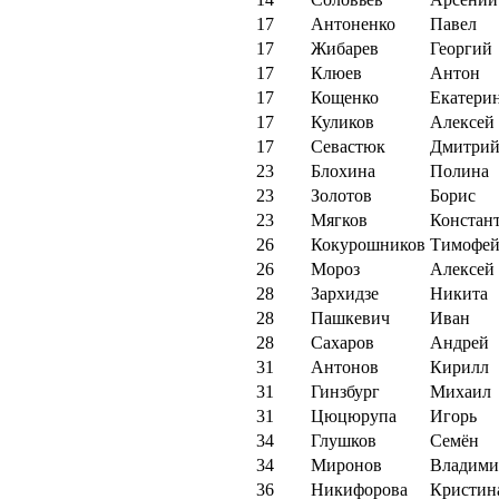
17
Антоненко
Павел
17
Жибарев
Георгий
17
Клюев
Антон
17
Кощенко
Екатери
17
Куликов
Алексей
17
Севастюк
Дмитри
23
Блохина
Полина
23
Золотов
Борис
23
Мягков
Констан
26
Кокурошников
Тимофе
26
Мороз
Алексей
28
Зархидзе
Никита
28
Пашкевич
Иван
28
Сахаров
Андрей
31
Антонов
Кирилл
31
Гинзбург
Михаил
31
Цюцюрупа
Игорь
34
Глушков
Семён
34
Миронов
Владими
36
Никифорова
Кристин