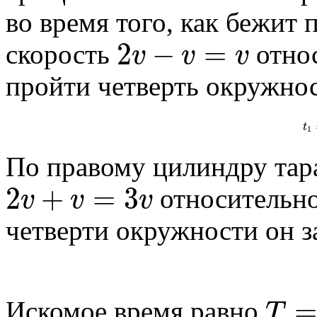
во время того, как бежит 
2
−
=
v
v
v
скорость
относ
пройти четверть окружнос
t
1
По правому цилиндру тара
2
+
=
3
v
v
v
относительно
четверти окружности он з
=
T
Искомое время равно