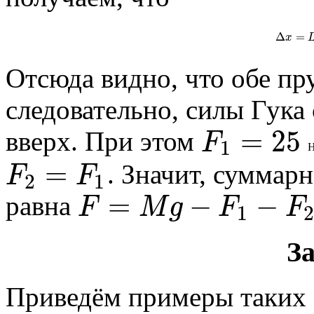
Δ
=
x
Отсюда видно, что обе п
следовательно, силы Гука
=
25
F
вверх. При этом
1
=
F
F
. Значит, суммар
2
1
=
−
−
F
M
g
F
F
равна
1
За
Приведём примеры таких 