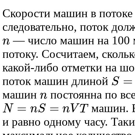
Скорости машин в потоке
следовательно, поток дол
n
— число машин на 100 
потоку. Сосчитаем, скол
какой-либо отметки на шо
=
S
поток машин длиной
n
машин
постоянна по все
=
=
N
n
S
n
V
T
машин. 
и равно одному часу. Так