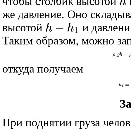
h
чтобы столбик высотой
же давление. Оно складыв
−
h
h
высотой
и давлени
1
Таким образом, можно за
=
ρ
g
h
1
откуда получаем
=
h
1
За
При поднятии груза чело