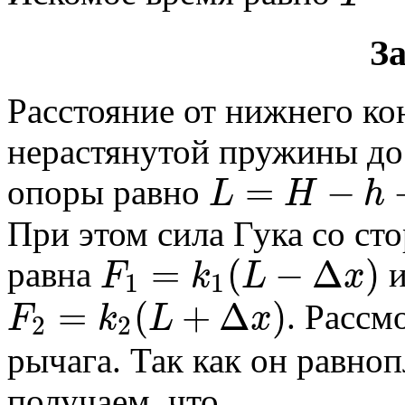
За
Расстояние от нижнего ко
нерастянутой пружины д
=
−
L
H
h
опоры равно
При этом сила Гука со с
=
(
−
Δ
)
F
k
L
x
равна
1
1
=
(
+
Δ
)
F
k
L
x
. Рассм
2
2
рычага. Так как он равно
получаем, что