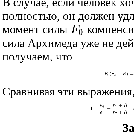
В случае, если человек хо
полностью, он должен удл
F
момент силы
компенси
0
сила Архимеда уже не дей
получаем, что
(
+
)
=
F
r
R
0
2
Сравнивая эти выражения,
+
ρ
r
R
1
0
1
−
=
,
+
r
R
ρ
2
1
За