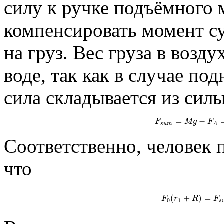
силу к ручке подъёмного 
компенсировать момент с
на груз. Вес груза в возду
воде, так как в случае по
сила складывается из сил
=
−
F
M
g
F
s
u
m
A
Соответственно, человек
что
(
+
)
=
F
r
R
F
0
1
s