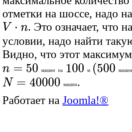
максимальное количеств
отметки на шоссе, надо 
⋅
V
n
. Это означает, что 
условии, надо найти таку
Видно, что этот максимум
=
50
100
(
500
n
м
а
ш
и
н
н
а
м
м
а
ш
и
=
40000
N
.
м
а
ш
и
н
Работает на
Joomla!®