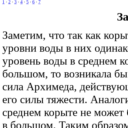
1
·
2
·
3
·
4
·
5
·
6
·
7
За
Заметим, что так как кор
уровни воды в них одинак
уровень воды в среднем 
большом, то возникала бы
сила Архимеда, действую
его силы тяжести. Аналог
среднем корыте не может
в большом. Таким образо