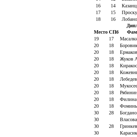
16
14
Казанц
17
15
Проску
18
16
Лобан
Дипл
Место
СПб
Фам
19
17
Масалк
20
18
Боровик
20
18
Ермако
20
18
Жуков 
20
18
Киракос
20
18
Кожевн
20
18
Лебедев
20
18
Мукосее
20
18
Рябинин
20
18
Филина
20
18
Фомины
30
28
Богдано
30
Власова
30
28
Гринке
30
Караси