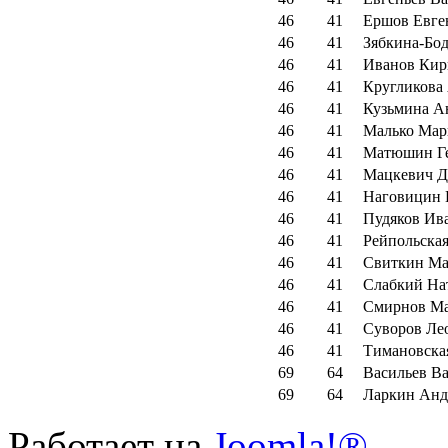
46
41
Ершов Евге
46
41
Зябкина-Бо
46
41
Иванов Кир
46
41
Кругликова
46
41
Кузьмина А
46
41
Малько Мар
46
41
Матюшин Г
46
41
Мацкевич Д
46
41
Наговицин 
46
41
Пудяков Ив
46
41
Рейпольская
46
41
Свиткин М
46
41
Слабкий На
46
41
Смирнов М
46
41
Суворов Ле
46
41
Тимановска
69
64
Васильев В
69
64
Ларкин Анд
Работает на
Joomla!®