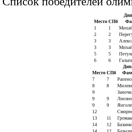
Список победителей олимп
Дип
Место
СПб
Фа
1
1
Михай
2
2
Перег
3
3
Алекс
3
3
Михай
5
5
Петух
6
6
Гальп
Дип
Место
СПб
Фам
7
7
Рапено
8
8
Милев
9
Заночк
9
9
Лиозно
9
9
Янголе
12
Смирн
13
11
Громак
14
12
Базанк
14
12
Базыли