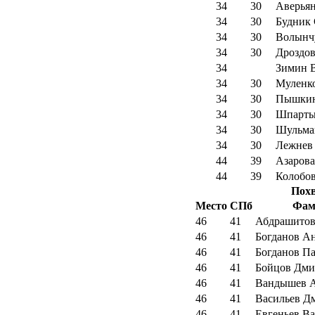
34
30
Аверьян
34
30
Будник 
34
30
Волынч
34
30
Дроздов
34
Зимин 
34
30
Муленк
34
30
Пышкин
34
30
Шпарть
34
30
Шульма
34
30
Лежнев
44
39
Азарова
44
39
Колобов
Пох
Место
СПб
Фам
46
41
Абдрашито
46
41
Богданов А
46
41
Богданов П
46
41
Бойцов Дми
46
41
Вандышев А
46
41
Васильев Д
46
41
Евгеньев В