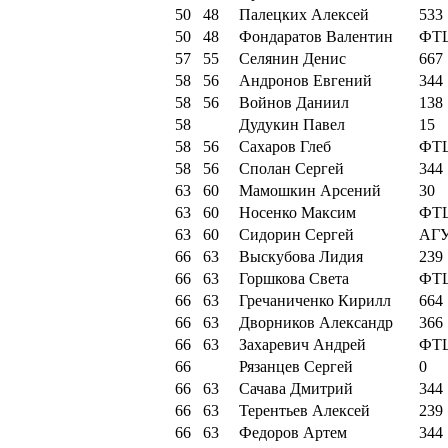
50
48
Палецких Алексей
533
50
48
Фондаратов Валентин
ФТ
57
55
Селянин Денис
667
58
56
Андронов Евгений
344
58
56
Войнов Даниил
138
58
Дудукин Павел
15
58
56
Сахаров Глеб
ФТ
58
56
Сполан Сергей
344
63
60
Мамошкин Арсений
30
63
60
Носенко Максим
ФТ
63
60
Сидорин Сергей
АГ
66
63
Выскубова Лидия
239
66
63
Горшкова Света
ФТ
66
63
Гречаниченко Кирилл
664
66
63
Дворников Александр
366
66
63
Захаревич Андрей
ФТ
66
Рязанцев Сергей
0
66
63
Сачава Дмитрий
344
66
63
Терентьев Алексей
239
66
63
Федоров Артем
344