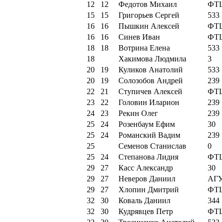
12
12
Федотов Михаил
ФТ
15
15
Григорьев Сергей
533
16
16
Пышкин Алексей
ФТ
16
16
Синев Иван
ФТ
18
18
Вотрина Елена
533
18
Хакимова Людмила
3
20
19
Куликов Анатолий
533
20
19
Солозобов Андрей
239
22
21
Ступичев Алексей
ФТ
23
22
Головин Иларион
239
24
23
Рекин Олег
239
25
24
Розенбаум Ефим
30
25
24
Романский Вадим
239
25
Семенов Станислав
0
25
24
Степанова Лидия
ФТ
29
27
Касс Александр
30
29
27
Неверов Даниил
АГ
29
27
Хлопин Дмитрий
ФТ
32
30
Коваль Даниил
344
32
30
Кудрявцев Петр
ФТ