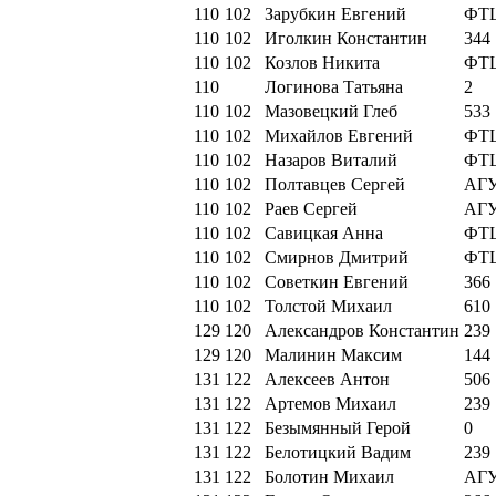
110
102
Зарубкин Евгений
ФТ
110
102
Иголкин Константин
344
110
102
Козлов Никита
ФТ
110
Логинова Татьяна
2
110
102
Мазовецкий Глеб
533
110
102
Михайлов Евгений
ФТ
110
102
Назаров Виталий
ФТ
110
102
Полтавцев Сергей
АГ
110
102
Раев Сергей
АГ
110
102
Савицкая Анна
ФТ
110
102
Смирнов Дмитрий
ФТ
110
102
Советкин Евгений
366
110
102
Толстой Михаил
610
129
120
Александров Константин
239
129
120
Малинин Максим
144
131
122
Алексеев Антон
506
131
122
Артемов Михаил
239
131
122
Безымянный Герой
0
131
122
Белотицкий Вадим
239
131
122
Болотин Михаил
АГ