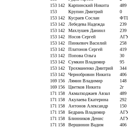
153
142
Карпинский Никита
489
153
Крупин Дмитрий
0
153
142
Кусраев Сослан
ФТ
153
142
Лебедева Надежда
239
153
142
Махлушев Даниил
239
153
142
Носов Сергей
АГ
153
142
Пинкевич Василий
258
153
142
Платонов Сергей
419
153
142
Попова Ольга
30
153
142
Сумкин Владимир
95
153
142
Трохманенко Дмитрий
344
153
142
Чернобровин Никита
406
169
156
Лямин Владимир
148
169
156
Цветков Никита
2г
171
158
Акмалходжаев Авзал
489
171
158
Акулаева Екатерина
292
171
158
Антонов Александр
150
171
158
Бедрань Владимир
АГ
171
158
Блинников Денис
АГ
171
158
Вершинин Вадим
406