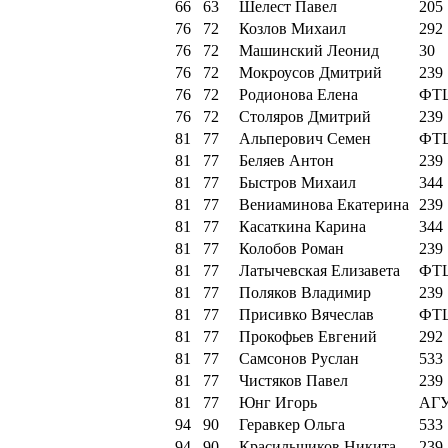
66
63
Шелест Павел
205
76
72
Козлов Михаил
292
76
72
Машинский Леонид
30
76
72
Мокроусов Дмитрий
239
76
72
Родионова Елена
ФТ
76
72
Столяров Дмитрий
239
81
77
Альперович Семен
ФТ
81
77
Беляев Антон
239
81
77
Быстров Михаил
344
81
77
Вениаминова Екатерина
239
81
77
Касаткина Карина
344
81
77
Колобов Роман
239
81
77
Латычевская Елизавета
ФТ
81
77
Поляков Владимир
239
81
77
Присивко Вячеслав
ФТ
81
77
Прокофьев Евгений
292
81
77
Самсонов Руслан
533
81
77
Чистяков Павел
239
81
77
Юнг Игорь
АГ
94
90
Геравкер Ольга
533
94
90
Красильщиков Никита
239