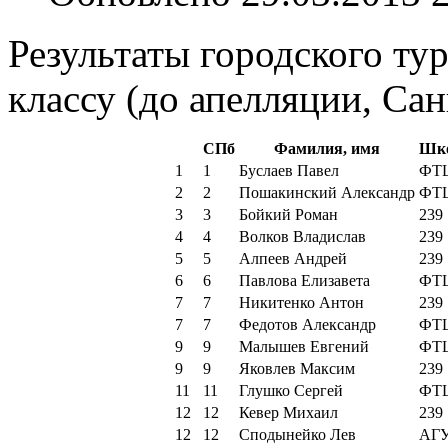
Результаты городского ту
классу (до апелляции, Сан
СПб
Фамилия, имя
Шк
1
1
Буслаев Павел
ФТ
2
2
Пошакинский Александр
ФТ
3
3
Бойкий Роман
239
4
4
Волков Владислав
239
5
5
Алпеев Андрей
239
6
6
Павлова Елизавета
ФТ
7
7
Никитенко Антон
239
7
7
Федотов Александр
ФТ
9
9
Малышев Евгений
ФТ
9
9
Яковлев Максим
239
11
11
Глушко Сергей
ФТ
12
12
Кевер Михаил
239
12
12
Сподынейко Лев
АГ