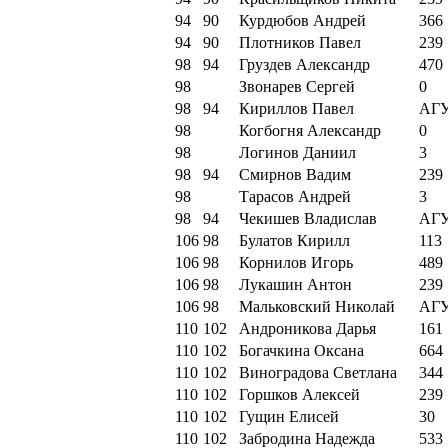
94
90
Курдюбов Андрей
366
94
90
Плотников Павел
239
98
94
Груздев Александр
470
98
Звонарев Сергей
0
98
94
Кириллов Павел
АГ
98
Когбогня Александр
0
98
Логинов Даниил
3
98
94
Смирнов Вадим
239
98
Тарасов Андрей
3
98
94
Чекишев Владислав
АГ
106
98
Булатов Кирилл
113
106
98
Корнилов Игорь
489
106
98
Лукашин Антон
239
106
98
Мальковский Николай
АГ
110
102
Андроникова Дарья
161
110
102
Богачкина Оксана
664
110
102
Виноградова Светлана
344
110
102
Горшков Алексей
239
110
102
Гущин Елисей
30
110
102
Забродина Надежда
533