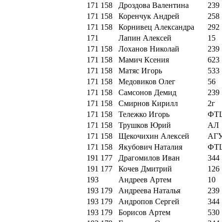
171
158
Дроздова Валентина
239
171
158
Коренчук Андрей
258
171
158
Корнивец Александра
292
171
Лапин Алексей
15
171
158
Лоханов Николай
239
171
158
Мамич Ксения
623
171
158
Матяс Игорь
533
171
158
Медовиков Олег
56
171
158
Самсонов Демид
239
171
158
Смирнов Кирилл
2г
171
158
Тележко Игорь
ФТ
171
158
Трушков Юрий
АЛ
171
158
Щекочихин Алексей
АГ
171
158
Якубович Наталия
ФТ
191
177
Драгомилов Иван
344
191
177
Кочев Дмитрий
126
193
Андреев Артем
10
193
179
Андреева Наталья
239
193
179
Андропов Сергей
344
193
179
Борисов Артем
530