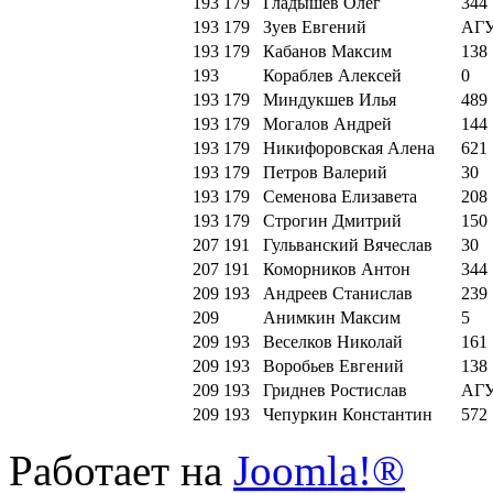
193
179
Гладышев Олег
344
193
179
Зуев Евгений
АГ
193
179
Кабанов Максим
138
193
Кораблев Алексей
0
193
179
Миндукшев Илья
489
193
179
Могалов Андрей
144
193
179
Никифоровская Алена
621
193
179
Петров Валерий
30
193
179
Семенова Елизавета
208
193
179
Строгин Дмитрий
150
207
191
Гульванский Вячеслав
30
207
191
Коморников Антон
344
209
193
Андреев Станислав
239
209
Анимкин Максим
5
209
193
Веселков Николай
161
209
193
Воробьев Евгений
138
209
193
Гриднев Ростислав
АГ
209
193
Чепуркин Константин
572
Работает на
Joomla!®