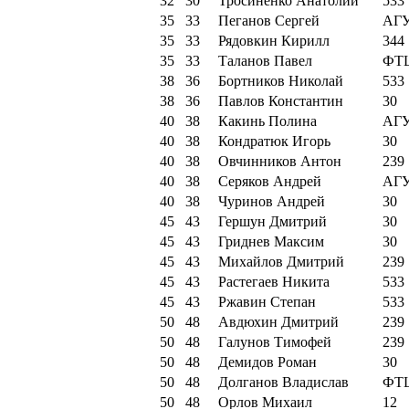
32
30
Тросиненко Анатолий
533
35
33
Пеганов Сергей
АГ
35
33
Рядовкин Кирилл
344
35
33
Таланов Павел
ФТ
38
36
Бортников Николай
533
38
36
Павлов Константин
30
40
38
Какинь Полина
АГ
40
38
Кондратюк Игорь
30
40
38
Овчинников Антон
239
40
38
Серяков Андрей
АГ
40
38
Чуринов Андрей
30
45
43
Гершун Дмитрий
30
45
43
Гриднев Максим
30
45
43
Михайлов Дмитрий
239
45
43
Растегаев Никита
533
45
43
Ржавин Степан
533
50
48
Авдюхин Дмитрий
239
50
48
Галунов Тимофей
239
50
48
Демидов Роман
30
50
48
Долганов Владислав
ФТ
50
48
Орлов Михаил
12