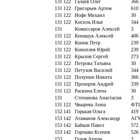
131
122
Галаев Олег
366
131
122
Григорьев Артем
610
131
122
Иофе Михаил
30
131
122
Кисиль Илья
344
131
Комиссаров Алексей
3
131
122
Конашук Алексей
406
131
122
Коник Петр
239
131
122
Коноплев Юрий
239
131
122
Крылов Сергей
273
131
122
Петрова Татьяна
30
131
122
Петухов Василий
344
131
122
Полунин Никита
366
131
122
Прохоров Андрей
339
131
122
Раскина Елена
30
131
Степанова Анастасия
3
131
122
Чвырева Анна
ФТ
152
141
Горькая Ольга
419
153
142
Атаманов Александр
АГ
153
142
Байков Павел
572
153
142
Горошко Ксения
526
153
Гудов Артем
2