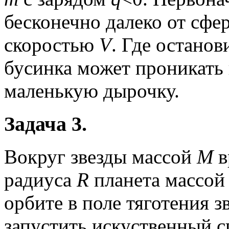
бесконечно далеко от сфе
скоростью
V
. Где останов
бусинка может проникать
маленькую дырочку.
Задача 3.
Вокруг звезды массой
M
в
радиуса
R
планета массо
орбите в поле тяготения з
запустить искуственный 