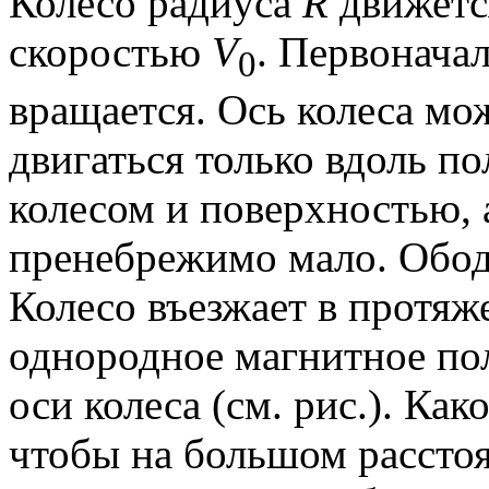
Колесо радиуса
R
движетс
скоростью
V
. Первоначал
0
вращается. Ось колеса мо
двигаться только вдоль п
колесом и поверхностью, а
пренебрежимо мало. Обод
Колесо въезжает в протяж
однородное магнитное п
оси колеса (см. рис.). Как
чтобы на большом расстоя