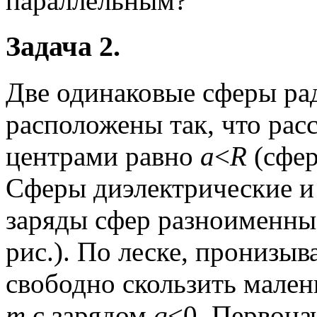
параллельным?
Задача 2.
Две одинаковые сферы ра
расположены так, что рас
центрами равно
a
<
R
(сфер
Сферы диэлектрические и
заряды сфер разноименны
рис.). По леске, пронизы
свободно скользить мален
m
с зарядом
q
<0. Первона