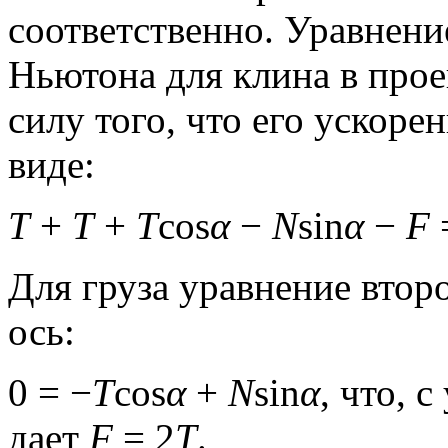
соответственно. Уравнени
Ньютона для клина в прое
силу того, что его ускоре
виде:
T
+
T
+
T
cos
α
−
N
sin
α
−
F
=
Для груза уравнение второ
ось:
0 = −
T
cos
α
+
N
sin
α
, что, 
дает
F
= 2
T
.