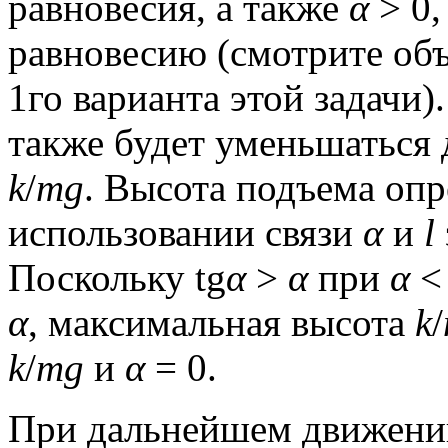
равновесия, а также
α
> 0,
равновесию (смотрите об
1го варианта этой задачи
также будет уменьшаться 
k
/
mg
. Высота подъема опр
использовании связи
α
и
l
Поскольку tg
α
>
α
при
α
α
, максимальная высота
k
/
k
/
mg
и
α
= 0.
При дальнейшем движен