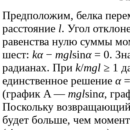
Предположим, белка перем
расстояние
l
. Угол отклон
равенства нулю суммы мо
шест:
kα
−
mgl
sin
α
= 0. Зн
радианах. При
k
/
mgl
≥ 1 д
единственное решение
α
=
(график A —
mgl
sin
α
, гр
Поскольку возвращающи
будет больше, чем момен