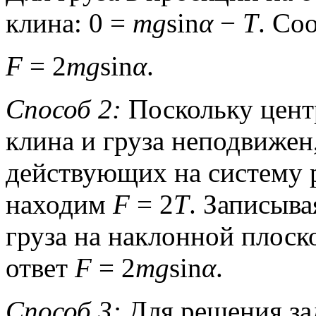
клина: 0 =
mg
sin
α
−
T
. Со
F
= 2
mg
sin
α
.
Способ 2:
Поскольку цент
клина и груза неподвижен
действующих на систему 
находим
F
= 2
T
. Записыва
груза на наклонной плоск
ответ
F
= 2
mg
sin
α
.
Способ 3:
Для решения за