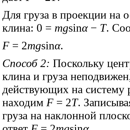
Для груза в проекции на 
клина: 0 =
mg
sin
α
−
T
. Со
F
= 2
mg
sin
α
.
Способ 2:
Поскольку цент
клина и груза неподвижен
действующих на систему 
находим
F
= 2
T
. Записыва
груза на наклонной плоск
ответ
F
= 2
mg
sin
α
.