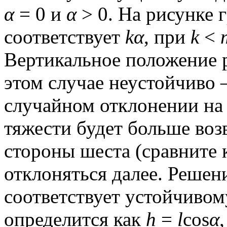
α
= 0 и
α
> 0. На рисунке 
соответствует
kα
, при
k
<
Вертикальное положение 
этом случае неустойчиво
случайном отклонении на
тяжести будет больше во
стороны шеста (сравните 
отклоняться далее. Решен
соответствует устойчиво
определится как
h
=
l
cos
α