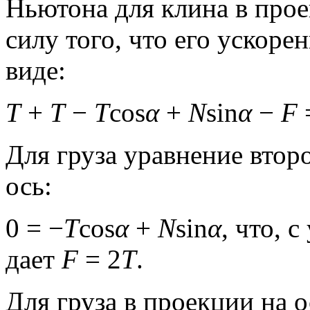
Ньютона для клина в прое
силу того, что его ускоре
виде:
T
+
T
−
T
cos
α
+
N
sin
α
−
F
=
Для груза уравнение второ
ось:
0 = −
T
cos
α
+
N
sin
α
, что, 
дает
F
= 2
T
.
Для груза в проекции на 