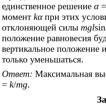
единственное решение
α
=
момент
kα
при этих услов
отклоняющей силы
mgl
sin
положение равновесия бу
вертикальное положение и
только уменьшаться.
Ответ:
Максимальная выс
=
k
/
mg
.
За