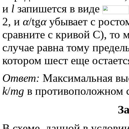
и
l
запишется в виде
2, и
α
/tg
α
убывает с рост
сравните с кривой C), то 
случае равна тому преде
котором шест еще остаетс
Ответ:
Максимальная вы
k
/
mg
в противоположном с
За
В схеме, данной в услови