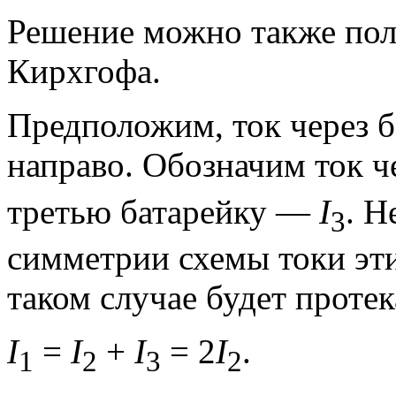
Решение можно также пол
Кирхгофа.
Предположим, ток через ба
направо. Обозначим ток ч
третью батарейку —
I
. Н
3
симметрии схемы токи эти
таком случае будет протек
I
=
I
+
I
= 2
I
.
1
2
3
2