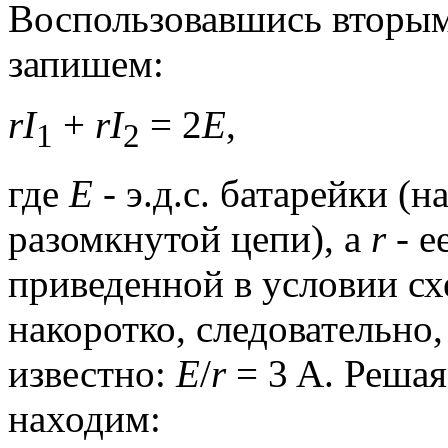
Воспользовавшись вторым
запишем:
rI
+
rI
= 2
E
,
1
2
где
E
- э.д.с. батарейки (
разомкнутой цепи), а
r
- е
приведенной в условии сх
накоротко, следовательно
известно:
E
/
r
= 3 A. Решая
находим: