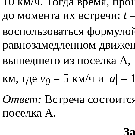
10 км/ч. Тогда время, пр
до момента их встречи:
t
воспользоваться формулой
равнозамедленном движен
вышедшего из поселка A,
км, где
v
= 5 км/ч и |
a
| = 
0
Ответ:
Встреча состоится 
поселка А.
За