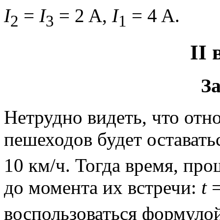
I
=
I
= 2 A,
I
= 4 A.
2
3
1
II
За
Нетрудно видеть, что отн
пешеходов будет оставать
10 км/ч. Тогда время, пр
до момента их встречи:
t
воспользоваться формулой