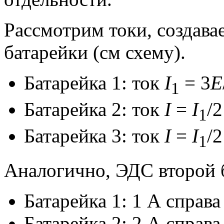
Рассмотрим токи, создав
батарейки (см схему).
Батарейка 1: ток
I
= 3
E
1
Батарейка 2: ток
I
=
I
/2
1
Батарейка 3: ток
I
=
I
/2
1
Аналогично, ЭДС второй б
Батарейка 1: 1 А справа
Батарейка 2: 2 А справа