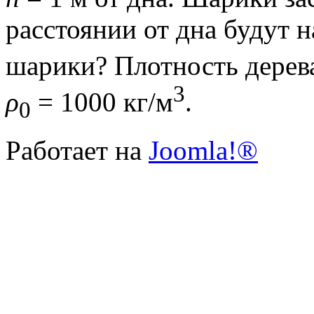
расстоянии от дна будут 
шарики? Плотность дере
3
ρ
= 1000 кг/м
.
0
Работает на
Joomla!®