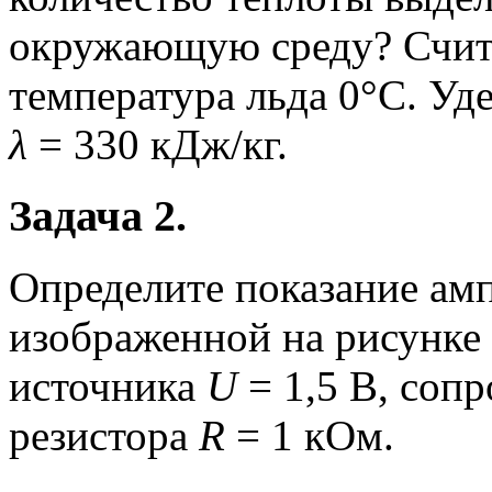
окружающую среду? Счита
температура льда 0°C. Уд
λ
= 330 кДж/кг.
Задача 2.
Определите показание ам
изображенной на рисунке
источника
U
= 1,5 В, соп
резистора
R
= 1 кОм.