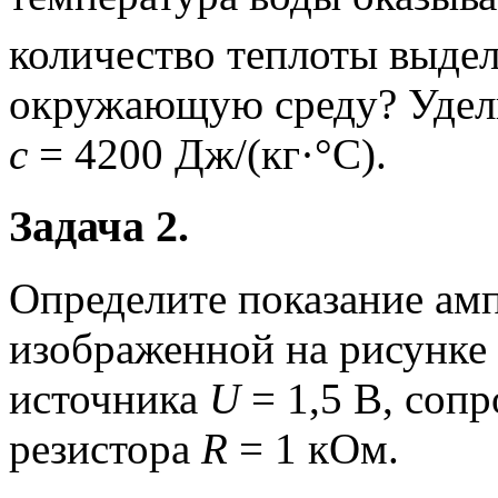
количество теплоты выдел
окружающую среду? Удель
c
= 4200 Дж/(кг·°C).
Задача 2.
Определите показание ам
изображенной на рисунке
источника
U
= 1,5 В, соп
резистора
R
= 1 кОм.