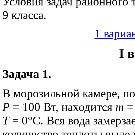
Условия задач районного 
9 класса.
1 вариа
I 
Задача 1.
В морозильной камере, п
P
= 100 Вт, находится
m
= 
T
= 0°C. Вся вода замерза
количество теплоты выделя