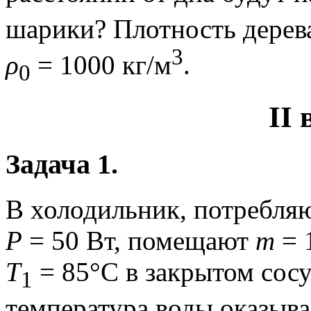
шарики? Плотность дере
3
ρ
= 1000 кг/м
.
0
II
Задача 1.
В холодильник, потребля
P
= 50 Вт, помещают
m
= 
T
= 85°C в закрытом сос
1
температура воды оказыв