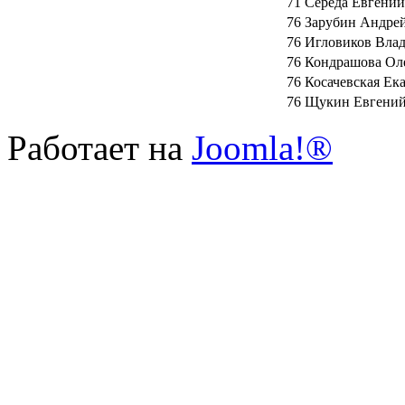
71
Середа Евгений
76
Зарубин Андре
76
Игловиков Вла
76
Кондрашова Ол
76
Косачевская Ек
76
Щукин Евгени
Работает на
Joomla!®