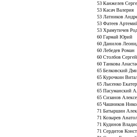
53
Канжелев Серг
53
Касач Валерия
53
Латников Андр
53
Фатеев Артеми
53
Храмутичев Ро
60
Гармай Юрий
60
Данилов Леони
60
Лебедев Роман
60
Столбов Сергей
60
Танкова Анаста
65
Белковский Дм
65
Курочкин Вита
65
Лысенко Екате
65
Пасуманский А
65
Сизанов Алекс
65
Чашников Нико
71
Батыршин Алек
71
Козырев Анато
71
Кудинов Влади
71
Сердитов Конс