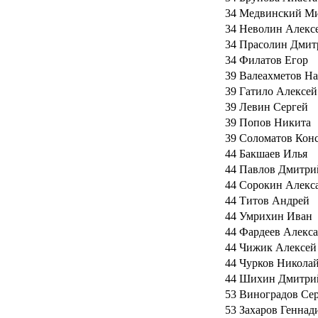
34
Медвинский М
34
Неволин Алекс
34
Прасолин Дмит
34
Филатов Егор
39
Валеахметов Н
39
Гатило Алексей
39
Левин Сергей
39
Попов Никита
39
Соломатов Кон
44
Бакшаев Илья
44
Павлов Дмитри
44
Сорокин Алекс
44
Титов Андрей
44
Умрихин Иван
44
Фардеев Алекс
44
Чижик Алексей
44
Чурков Никола
44
Шихин Дмитри
53
Виноградов Се
53
Захаров Геннад