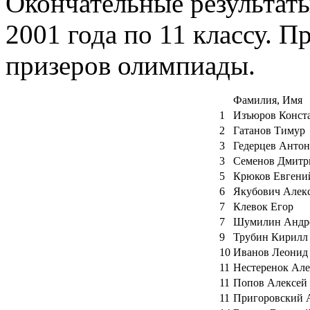
Окончательные результат
2001 года по 11 классу. П
призеров олимпиады.
Фамилия, Имя
1
Изъюров Конст
2
Гатанов Тимур
3
Гедерцев Антон
3
Семенов Дмитр
5
Крюков Евгени
6
Якубович Алек
7
Клевок Егор
7
Шумилин Андр
9
Трубин Кирилл
10
Иванов Леонид
11
Нестеренок Але
11
Попов Алексей
11
Пригоровский 