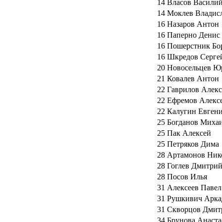
14
Власов Васили
14
Моклев Владис
16
Назаров Антон
16
Паперно Денис
16
Пошерстник Бо
16
Шкредов Серге
20
Новосельцев Ю
21
Ковалев Антон
22
Гаврилов Алек
22
Ефремов Алекс
22
Калугин Евген
25
Богданов Миха
25
Пак Алексей
25
Петряков Дима
28
Артамонов Ник
28
Гоглев Дмитри
28
Посов Илья
31
Алексеев Павел
31
Рушкивич Арка
31
Скворцов Дмит
34
Брунова Анаста