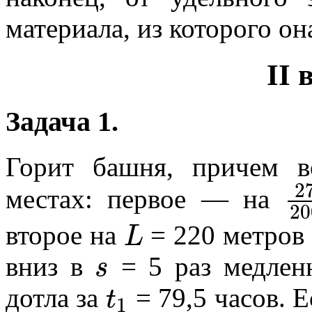
материала, из которого он
II 
Задача 1.
Горит башня, причем в
2
местах: первое — на
20
L
второе на
= 220 метров
s
вниз в
= 5 раз медленн
t
дотла за
= 79,5 часов. 
1