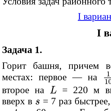
Условия задач районного т
I вариа
I 
Задача 1.
Горит башня, причем в
1
местах: первое — на
1
L
второе на
= 220 м вы
s
вверх в
= 7 раз быстрее,