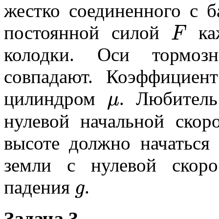
жестко соединенного с б
F
постоянной силой
каж
колодки. Оси тормоз
совпадают. Коэффициен
μ
цилиндром
. Любитель
нулевой начальной ско
высоте должно начаться
земли с нулевой скоро
g
падения
.
Задача 3.