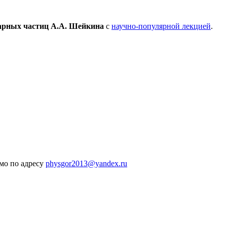
арных частиц
А.А. Шейкина
с
научно-популярной лекцией
.
ьмо по адресу
physgor2013@yandex.ru