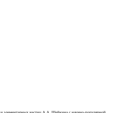
 и элементарных частиц А.А. Шейкина с научно-популярной