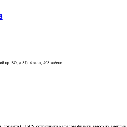
8
ий пр. ВО, д.31
), 4 этаж, 403 кабинет.
н. доцента СПбГУ, сотрудника кафедры физики высоких энергий