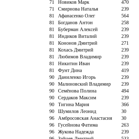
71
Новиков Марк
470
71
Смирнова Наталья
239
81
Афанасенко Олег
564
81
Богданов Антон
258
81
Буберман Алексей
239
81
Индиков Виталий
239
81
Кононов Дмитрий
271
81
Кохась Дмитрий
239
81
Любимов Владимир
239
81
Никитин Иван
239
81
Фунт Дина
419
90
Даниленко Игорь
239
90
Малиновский Владимир
239
90
Семёнова Полина
494
90
Сердаков Максим
239
90
Тигина Мария
366
90
Шумилов Леонид
30
96
Амбросовская Анастасия
30
96
Гусейнова Фатима
263
96
Жукова Надежда
239
96
Зайцев Дмитрий
533