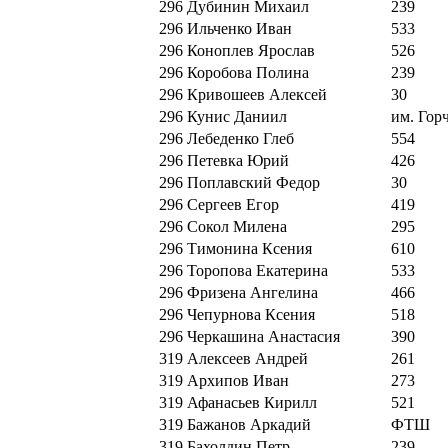
296
Дубинин Михаил
239
296
Ильченко Иван
533
296
Коноплев Ярослав
526
296
Коробова Полина
239
296
Кривошеев Алексей
30
296
Кунис Даниил
им. Гор
296
Лебеденко Глеб
554
296
Петевка Юрий
426
296
Поплавский Федор
30
296
Сергеев Егор
419
296
Сокол Милена
295
296
Тимонина Ксения
610
296
Торопова Екатерина
533
296
Фризена Ангелина
466
296
Чепурнова Ксения
518
296
Черкашина Анастасия
390
319
Алексеев Андрей
261
319
Архипов Иван
273
319
Афанасьев Кирилл
521
319
Бажанов Аркадий
ФТШ
319
Бахолдин Петр
239