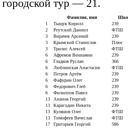
городской тур — 21.
Фамилия, имя
Шко
1
Тыщук Кирилл
239
2
Реутский Даниил
ФТШ
3
Вирачев Арсений
239
3
Крымский Станислав
Плюс
3
Трилис Алексей
ФТШ
6
Афремов Вениамин
239
6
Гладков Руслан
366
6
Люблинская Анастасия
ФТШ
6
Петров Артём
239
6
Фафурин Олег
239
6
Федорович Глеб
239
6
Филиппов Павел
239
13
Ананов Георгий
239
13
Карагодин Никита
239
13
Куляшов Олег
ФТШ
13
Тимофеев Вячеслав
ФТШ
17
Григорьев Георгий
586