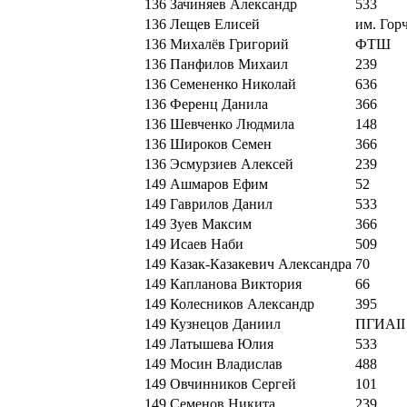
136
Зачиняев Александр
533
136
Лещев Елисей
им. Гор
136
Михалёв Григорий
ФТШ
136
Панфилов Михаил
239
136
Семененко Николай
636
136
Ференц Данила
366
136
Шевченко Людмила
148
136
Широков Семен
366
136
Эсмурзиев Алексей
239
149
Ашмаров Ефим
52
149
Гаврилов Данил
533
149
Зуев Максим
366
149
Исаев Наби
509
149
Казак-Казакевич Александра
70
149
Капланова Виктория
66
149
Колесников Александр
395
149
Кузнецов Даниил
ПГИАII
149
Латышева Юлия
533
149
Мосин Владислав
488
149
Овчинников Сергей
101
149
Семенов Никита
239