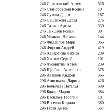
246
Соколовский Артем
526
246
Стамбровская Ксения
10
246
Сухова Дарья
187
246
Сушенкова Дарья
276
246
Татоян Артем
330
246
Тикшаев Роман
30
246
Ушакова Наталья
144
246
Филлипов Марк
366
246
Фирсов Андрей
419
246
Хандогина Лариса
239
246
Хватов Сергей
101
246
Чусовитин Артем
239
246
Щербань Анастасия
378
296
Агарков Андрей
366
296
Анисимова Дарина
426
296
Бобылева Наталья
639
296
Божко Мария
384
296
Васильев Георгий
18
296
Веселов Кирилл
380
296
Гусев Антон
567