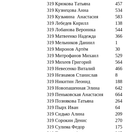
319
Крюкова Татьяна
457
319
Кузнецова Анна
534
319
Кузьмина Анастасия
583
319
Лебедев Кирилл
138
319
Лобанова Вероника
544
319
Матвеенко Надежда
366
319
Мельников Даниил
1
319
Миронов Артём
30
319
Митрофанов Михаил
529
319
Михеев Григорий
564
319
Невесенко Виталий
466
319
Незнамов Станислав
8
319
Никитин Леонид
188
319
Новопашенная Элина
642
319
Пеньковская Анастасия
664
319
Познякова Татьяна
264
319
Пырх Иван
64
319
Сидько Алина
209
319
Сорокин Денис
270
319
Сулима Федор
175