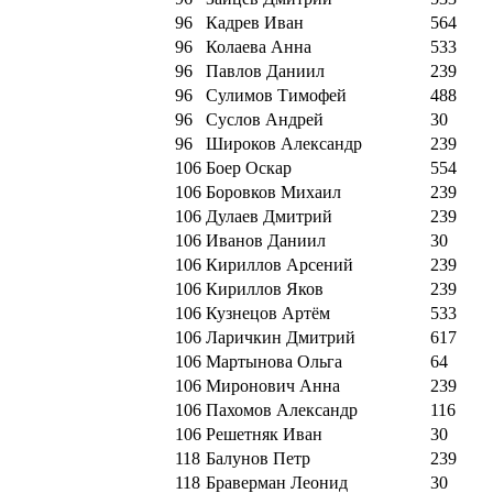
96
Кадрев Иван
564
96
Колаева Анна
533
96
Павлов Даниил
239
96
Сулимов Тимофей
488
96
Суслов Андрей
30
96
Широков Александр
239
106
Боер Оскар
554
106
Боровков Михаил
239
106
Дулаев Дмитрий
239
106
Иванов Даниил
30
106
Кириллов Арсений
239
106
Кириллов Яков
239
106
Кузнецов Артём
533
106
Ларичкин Дмитрий
617
106
Мартынова Ольга
64
106
Миронович Анна
239
106
Пахомов Александр
116
106
Решетняк Иван
30
118
Балунов Петр
239
118
Браверман Леонид
30