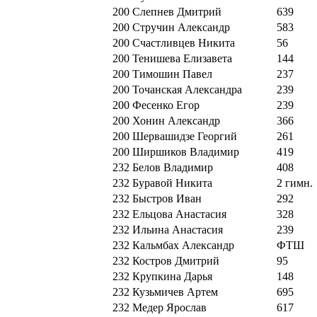
200
Слепнев Дмитрий
639
200
Стручин Александр
583
200
Счастливцев Никита
56
200
Тенишева Елизавета
144
200
Тимошин Павел
237
200
Точанская Александра
239
200
Фесенко Егор
239
200
Хонин Александр
366
200
Шервашидзе Георгий
261
200
Ширшиков Владимир
419
232
Белов Владимир
408
232
Буравой Никита
2 гимн.
232
Быстров Иван
292
232
Ельцова Анастасия
328
232
Ильина Анастасия
239
232
Кальмбах Александр
ФТШ
232
Костров Дмитрий
95
232
Крупкина Дарья
148
232
Кузьмичев Артем
695
232
Медер Ярослав
617