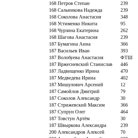
168
Петров Степан
239
168
Сальникова Надежда
239
168
Соколова Анастасия
348
168
Устименко Никита
95
168
Чурзина Екатерина
262
168
Шагова Анастасия
239
187
Бумагина Анна
366
187
Васильев Иван
393
187
Волобуева Анастасия
ФТШ
187
Вржесневский Станислав
446
187
Ладвищенко Ирина
470
187
Медведева Ирина
402
187
Мишулович Арсений
12
187
Самойлов Дмитрий
79
187
Соколов Александр
30
187
Стрижевский Максим
366
187
Супрун Олег
464
187
Товстун Артём
30
187
Швыркова Александра
239
200
Александров Алексей
70