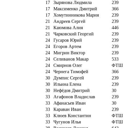
17
Зырянова Людмила
239
17
Максименко Дмитрий
366
17
Хомутинникова Мария
239
21
Андреев Сергей
239
21
Каюмова Алия
446
21
Чарковский Георгий
239
24
Гусаров Юрий
239
24
Егоров Артем
239
24
Мигрин Виктор
239
24
Селиванов Макар
533
24
Смирнов Олег
ФТШ
24
Чернега Тимофей
366
30
Думпис Сергей
239
30
Ильина Елена
239
30
Нефёдов Дмитрий
30
33
Агафонов Владислав
239
33
Афанасьев Иван
30
33
Караван Иван
239
33
Клюев Константин
ФТШ
33
Чугунов Илья
ФТШ