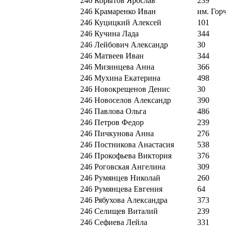
246
Корытов Ярослав
239
246
Крамаренко Иван
им. Гор
246
Куцицкий Алексей
101
246
Кучина Лада
344
246
Лейбович Александр
30
246
Матвеев Иван
344
246
Мизинцева Анна
366
246
Мухина Екатерина
498
246
Новокрещенов Денис
30
246
Новоселов Александр
390
246
Павлова Ольга
486
246
Петров Федор
239
246
Пичкунова Анна
276
246
Постникова Анастасия
538
246
Прокофьева Виктория
376
246
Роговская Ангелина
309
246
Румянцев Николай
260
246
Румянцева Евгения
64
246
Рябухова Александра
373
246
Селищев Виталий
239
246
Сефиева Лейла
331