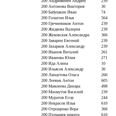
200
Андрияйнен Андрей
239
200
Антонова Виктория
30
200
Бабушкин Иван
74
200
Голыгин Илья
564
200
Гречневиков Антон
239
200
Жидкова Валерия
239
200
Жуковская Александра
366
200
Заварин Евгений
239
200
Захарков Александр
239
200
Иванов Виталий
261
200
Иванова Юлия
271
200
Ида Алина
10
200
Ильясов Александр
30
200
Ланцетова Ольга
260
200
Леевик Антон
605
200
Мамлеева Динара
498
200
Махмутов Василий
239
200
Муратов Егор
244
200
Некрасов Илья
610
200
Отрощенко Вера
366
200
Пупышев никита
610