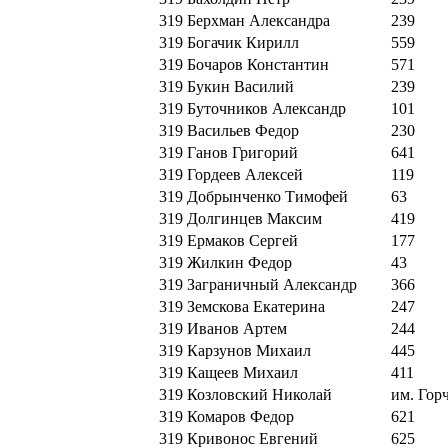
319
Берхман Александра
239
319
Богачик Кирилл
559
319
Бочаров Константин
571
319
Букин Василий
239
319
Буточников Александр
101
319
Васильев Федор
230
319
Ганов Григорий
641
319
Гордеев Алексей
119
319
Добрынченко Тимофей
63
319
Долгинцев Максим
419
319
Ермаков Сергей
177
319
Жилкин Федор
43
319
Заграничный Александр
366
319
Земскова Екатерина
247
319
Иванов Артем
244
319
Карзунов Михаил
445
319
Кащеев Михаил
411
319
Козловский Николай
им. Гор
319
Комаров Федор
621
319
Кривонос Евгений
625