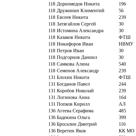
118
Дориомедов Никита
196
118
Дружинин Климентий
56
118
Евсеев Никита
239
118
Затягайлов Сергей
30
118
Истомина Александра
30
118
Казаков Никита
ФТШ
118
Никифоров Иван
НВМУ
118
Петров Иван
30
118
Подгорнов Даниил
30
118
Самкова Алина
540
118
Семенов Александр
239
131
Блохин Никита
ФТШ
131
Богданов Павел
244
131
Коробов Николай
239
131
Логинова Анна
164
131
Попков Кирилл
АЛ
136
Агеева Серафима
485
136
Бадекина Ольга
399
136
Бросалин Дмитрий
116
136
Веретин Яков
КК МО