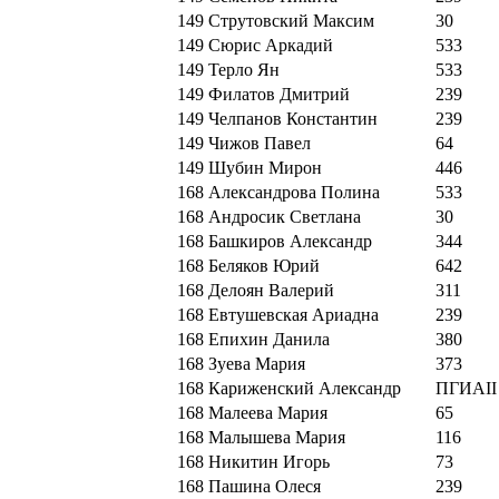
149
Струтовский Максим
30
149
Сюрис Аркадий
533
149
Терло Ян
533
149
Филатов Дмитрий
239
149
Челпанов Константин
239
149
Чижов Павел
64
149
Шубин Мирон
446
168
Александрова Полина
533
168
Андросик Светлана
30
168
Башкиров Александр
344
168
Беляков Юрий
642
168
Делоян Валерий
311
168
Евтушевская Ариадна
239
168
Епихин Данила
380
168
Зуева Мария
373
168
Кариженский Александр
ПГИАII
168
Малеева Мария
65
168
Малышева Мария
116
168
Никитин Игорь
73
168
Пашина Олеся
239