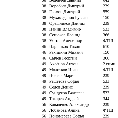
38
Веденеев Даниил
642
38
Воробьев Дмитрий
239
38
Громов Дмитрий
559
38
Мухамедянов Руслан
150
38
Орешников Даниил
239
38
Панин Владимир
533
38
Сенюков Леонид
366
38
Ухатов Александр
ФТШ
46
Паршиков Тихон
610
46
Ракицкий Михаил
150
46
Сычев Георгий
366
49
Аксёнов Антон
2 гимн.
49
Молотков Иван
ФТШ
49
Полева Мария
239
49
Решетова Софья
533
49
Седов Денис
239
49
Сундуков Вячеслав
533
49
Токарев Андрей
344
56
Коваленко Александр
239
56
Лобанова Алина
ФТШ
56
Пономарева Софья
239