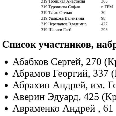
319
Троицкая Анастасия
365
319
Туровцева София
г. ГРМ
319
Тягло Степан
30
319
Ушакова Валентина
98
319
Черепанов Владимир
427
319
Шалаев Глеб
293
Список участников, наб
Абабков Сергей, 270 (К
Абрамов Георгий, 337 
Абрахин Андрей, им. Г
Аверин Эдуард, 425 (К
Авраменко Андрей , 61