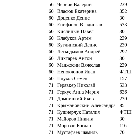
56
Чернов Валерий
239
60
Власюк Екатерина
352
60
Доценко Денис
30
60
Епифанов Владислав
533
60
Кислицын Павел
30
60
Клабуков Артём
239
60
Кутлинский Денис
239
60
Легкодымов Андрей
292
60
Лихтарев Антон
30
60
Манжосин Вячеслав
239
60
Непоклонов Иван
ФТШ
60
Плухов Семен
157
71
Геравкер Николай
533
71
Геркус Анна Мария
636
71
Домницкий Яков
239
71
Крыжановский Александра
85
71
Кушнерчук Наталия
ФТШ
71
Майоров Никита
30
71
Морозов Богдан
116
71
Мустафаев шамиль
70