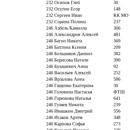
232
Осипов Глеб
30
232
Осутин Егор
148
232
Сергеев Иван
КК МО
232
Сорина Полина
237
246
Азбель Камилла
366
246
Александров Алексей
481
246
Багно Никита
369
246
Бахтина Ксения
209
246
Большаков Даниил
382
246
Борисова Натали
390
246
Булашевич Анна
92
246
Васильев Алексей
252
246
Врзалова Анна
586
246
Гащенко Екатерина
30
246
Головина Настасья
ФТШ
246
Горюнова Наталья
641
246
Гуляев Никита
239
246
Ивашкин Дмитрий
556
246
Исаков Артем
348
246
Карпова Софья
273