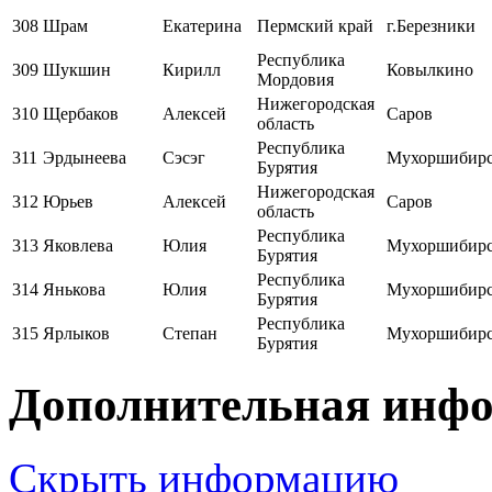
308
Шрам
Екатерина
Пермский край
г.Березники
Республика
309
Шукшин
Кирилл
Ковылкино
Мордовия
Нижегородская
310
Щербаков
Алексей
Саров
область
Республика
311
Эрдынеева
Сэсэг
Мухоршибир
Бурятия
Нижегородская
312
Юрьев
Алексей
Саров
область
Республика
313
Яковлева
Юлия
Мухоршибир
Бурятия
Республика
314
Янькова
Юлия
Мухоршибир
Бурятия
Республика
315
Ярлыков
Степан
Мухоршибир
Бурятия
Дополнительная инф
Скрыть информацию