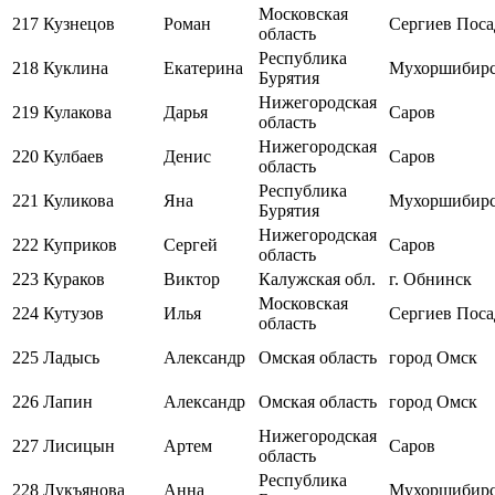
Московская
217
Кузнецов
Роман
Сергиев Поса
область
Республика
218
Куклина
Екатерина
Мухоршибир
Бурятия
Нижегородская
219
Кулакова
Дарья
Саров
область
Нижегородская
220
Кулбаев
Денис
Саров
область
Республика
221
Куликова
Яна
Мухоршибир
Бурятия
Нижегородская
222
Куприков
Сергей
Саров
область
223
Кураков
Виктор
Калужская обл.
г. Обнинск
Московская
224
Кутузов
Илья
Сергиев Поса
область
225
Ладысь
Александр
Омская область
город Омск
226
Лапин
Александр
Омская область
город Омск
Нижегородская
227
Лисицын
Артем
Саров
область
Республика
228
Лукъянова
Анна
Мухоршибир