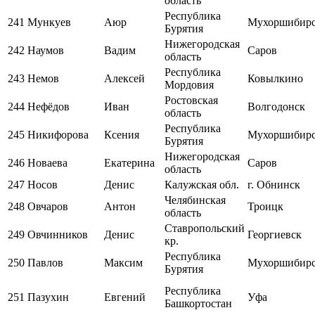
область
Республика
241
Мункуев
Аюр
Мухоршибир
Бурятия
Нижегородская
242
Наумов
Вадим
Саров
область
Республика
243
Немов
Алексей
Ковылкино
Мордовия
Ростовская
244
Нефёдов
Иван
Волгодонск
область
Республика
245
Никифорова
Ксения
Мухоршибир
Бурятия
Нижегородская
246
Новаева
Екатерина
Саров
область
247
Носов
Денис
Калужская обл.
г. Обнинск
Челябинская
248
Овчаров
Антон
Троицк
область
Ставропольский
249
Овчинников
Денис
Георгиевск
кр.
Республика
250
Павлов
Максим
Мухоршибир
Бурятия
Республика
251
Пазухин
Евгений
Уфа
Башкортостан