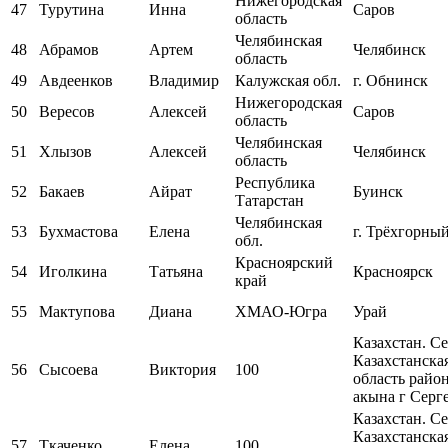
Нижегородская
47
Турутина
Инна
Саров
область
Челябинская
48
Абрамов
Артем
Челябинск
область
49
Авдеенков
Владимир
Калужская обл.
г. Обнинск
Нижегородская
50
Вересов
Алексей
Саров
область
Челябинская
51
Хлызов
Алексей
Челябинск
область
Республика
52
Бакаев
Айрат
Буинск
Татарстан
Челябинская
53
Бухмастова
Елена
г. Трёхгорны
обл.
Красноярский
54
Иголкина
Татьяна
Красноярск
край
55
Мактупова
Диана
ХМАО-Югра
Урай
Казахстан. Се
Казахстанска
56
Сысоева
Виктория
100
область райо
акына г Серг
Казахстан. Се
Казахстанска
57
Ткаченко
Елена
100