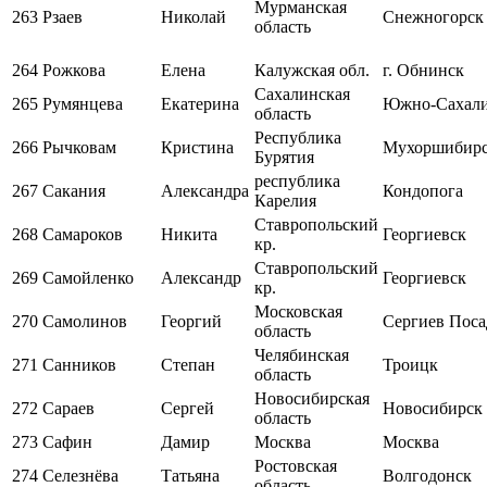
Мурманская
263
Рзаев
Николай
Снежногорск
область
264
Рожкова
Елена
Калужская обл.
г. Обнинск
Сахалинская
265
Румянцева
Екатерина
Южно-Сахал
область
Республика
266
Рычковам
Кристина
Мухоршибир
Бурятия
республика
267
Сакания
Александра
Кондопога
Карелия
Ставропольский
268
Самароков
Никита
Георгиевск
кр.
Ставропольский
269
Самойленко
Александр
Георгиевск
кр.
Московская
270
Самолинов
Георгий
Сергиев Поса
область
Челябинская
271
Санников
Степан
Троицк
область
Новосибирская
272
Сараев
Сергей
Новосибирск
область
273
Сафин
Дамир
Москва
Москва
Ростовская
274
Селезнёва
Татьяна
Волгодонск
область