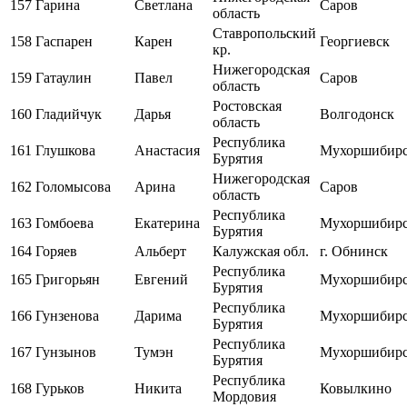
157
Гарина
Светлана
Саров
область
Ставропольский
158
Гаспарен
Карен
Георгиевск
кр.
Нижегородская
159
Гатаулин
Павел
Саров
область
Ростовская
160
Гладийчук
Дарья
Волгодонск
область
Республика
161
Глушкова
Анастасия
Мухоршибир
Бурятия
Нижегородская
162
Голомысова
Арина
Саров
область
Республика
163
Гомбоева
Екатерина
Мухоршибир
Бурятия
164
Горяев
Альберт
Калужская обл.
г. Обнинск
Республика
165
Григорьян
Евгений
Мухоршибир
Бурятия
Республика
166
Гунзенова
Дарима
Мухоршибир
Бурятия
Республика
167
Гунзынов
Тумэн
Мухоршибир
Бурятия
Республика
168
Гурьков
Никита
Ковылкино
Мордовия