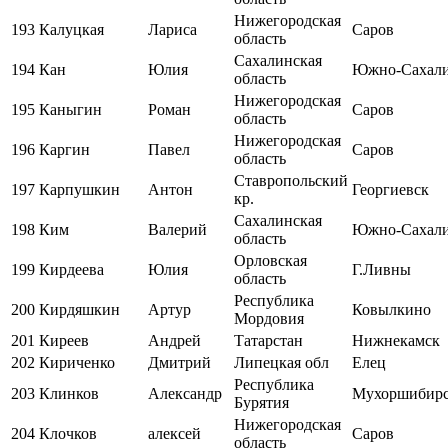
Нижегородская
193
Калуцкая
Лариса
Саров
область
Сахалинская
194
Кан
Юлия
Южно-Сахал
область
Нижегородская
195
Каныгин
Роман
Саров
область
Нижегородская
196
Каргин
Павел
Саров
область
Ставропольский
197
Карпушкин
Антон
Георгиевск
кр.
Сахалинская
198
Ким
Валерий
Южно-Сахал
область
Орловская
199
Кирдеева
Юлия
Г.Ливны
область
Республика
200
Кирдяшкин
Артур
Ковылкино
Мордовия
201
Киреев
Андрей
Татарстан
Нижнекамск
202
Кириченко
Дмитрий
Липецкая обл
Елец
Республика
203
Клинков
Александр
Мухоршибир
Бурятия
Нижегородская
204
Клочков
алексей
Саров
область