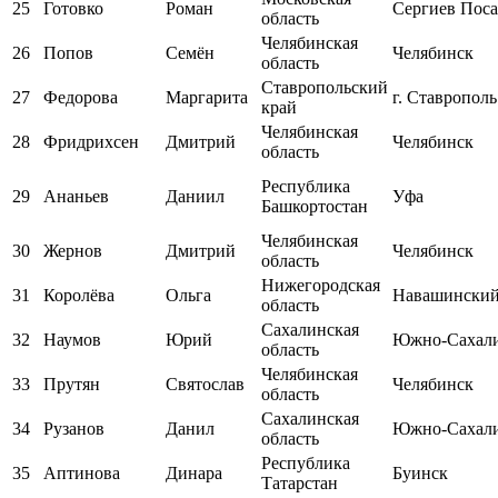
25
Готовко
Роман
Сергиев Пос
область
Челябинская
26
Попов
Семён
Челябинск
область
Ставропольский
27
Федорова
Маргарита
г. Ставрополь
край
Челябинская
28
Фридрихсен
Дмитрий
Челябинск
область
Республика
29
Ананьев
Даниил
Уфа
Башкортостан
Челябинская
30
Жернов
Дмитрий
Челябинск
область
Нижегородская
31
Королёва
Ольга
Навашински
область
Сахалинская
32
Наумов
Юрий
Южно-Сахал
область
Челябинская
33
Прутян
Святослав
Челябинск
область
Сахалинская
34
Рузанов
Данил
Южно-Сахал
область
Республика
35
Аптинова
Динара
Буинск
Татарстан