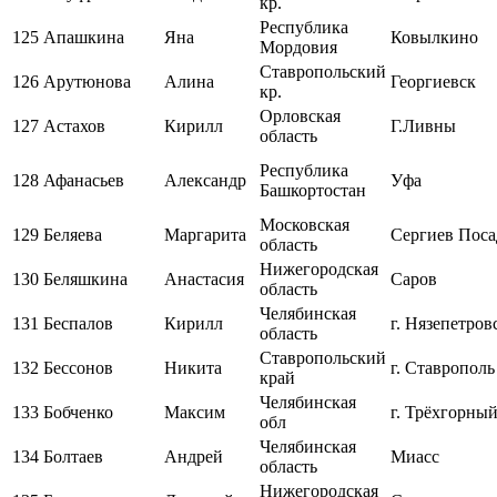
кр.
Республика
125
Апашкина
Яна
Ковылкино
Мордовия
Ставропольский
126
Арутюнова
Алина
Георгиевск
кр.
Орловская
127
Астахов
Кирилл
Г.Ливны
область
Республика
128
Афанасьев
Александр
Уфа
Башкортостан
Московская
129
Беляева
Маргарита
Сергиев Поса
область
Нижегородская
130
Беляшкина
Анастасия
Саров
область
Челябинская
131
Беспалов
Кирилл
г. Нязепетров
область
Ставропольский
132
Бессонов
Никита
г. Ставрополь
край
Челябинская
133
Бобченко
Максим
г. Трёхгорны
обл
Челябинская
134
Болтаев
Андрей
Миасс
область
Нижегородская