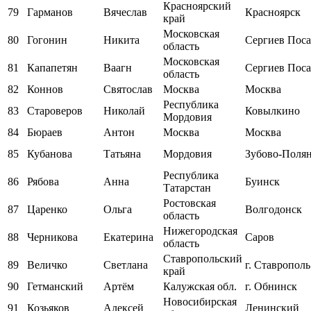
Красноярский
79
Гарманов
Вячеслав
Красноярск
край
Московская
80
Гогонин
Никита
Сергиев Пос
область
Московская
81
Капапетян
Ваагн
Сергиев Поса
область
82
Коннов
Святослав
Москва
Москва
Республика
83
Староверов
Николай
Ковылкино
Мордовия
84
Бюраев
Антон
Москва
Москва
85
Кубанова
Татьяна
Мордовия
Зубово-Поля
Республика
86
Рябова
Анна
Буинск
Татарстан
Ростовская
87
Царенко
Ольга
Волгодонск
область
Нижегородская
88
Черникова
Екатерина
Саров
область
Ставропольский
89
Величко
Светлана
г. Ставрополь
край
90
Гетманский
Артём
Калужская обл.
г. Обнинск
Новосибирская
91
Козьяков
Алексей
Ленинский