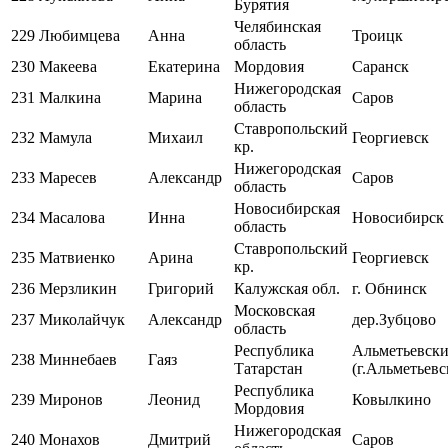
Бурятия
Челябинская
229
Любимцева
Анна
Троицк
область
230
Макеева
Екатерина
Мордовия
Саранск
Нижегородская
231
Малкина
Марина
Саров
область
Ставропольский
232
Мамула
Михаил
Георгиевск
кр.
Нижегородская
233
Маресев
Александр
Саров
область
Новосибирская
234
Масалова
Инна
Новосибирск
область
Ставропольский
235
Матвиенко
Арина
Георгиевск
кр.
236
Мерзликин
Григорий
Калужская обл.
г. Обнинск
Московская
237
Миколайчук
Александр
дер.Зубцово
область
Республика
Альметьевск
238
Миннебаев
Гаяз
Татарстан
(г.Альметьевс
Республика
239
Миронов
Леонид
Ковылкино
Мордовия
Нижегородская
240
Монахов
Дмитрий
Саров