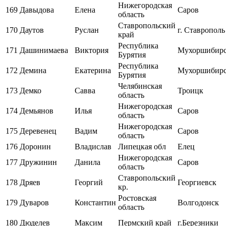
Нижегородская
169
Давыдова
Елена
Саров
область
Ставропольский
170
Даутов
Руслан
г. Ставрополь
край
Республика
171
Дашинимаева
Виктория
Мухоршибир
Бурятия
Республика
172
Демина
Екатерина
Мухоршибир
Бурятия
Челябинская
173
Демко
Савва
Троицк
область
Нижегородская
174
Демьянов
Илья
Саров
область
Нижегородская
175
Деревенец
Вадим
Саров
область
176
Доронин
Владислав
Липецкая обл
Елец
Нижегородская
177
Дружинин
Данила
Саров
область
Ставропольский
178
Дряев
Георгий
Георгиевск
кр.
Ростовская
179
Дуваров
Константин
Волгодонск
область
180
Дюделев
Максим
Пермский край
г.Березники