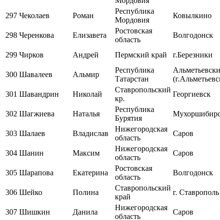
Мордовия
Республика
297
Чеколаев
Роман
Ковылкино
Мордовия
Ростовская
298
Черенкова
Елизавета
Волгодонск
область
299
Чирков
Андрей
Пермский край
г.Березники
Республика
Альметьевск
300
Шавалеев
Альмир
Татарстан
(г.Альметьевс
Ставропольский
301
Шавандрин
Николай
Георгиевск
кр.
Республика
302
Шагжиева
Наталья
Мухоршибир
Бурятия
Нижегородская
303
Шалаев
Владислав
Саров
область
Нижегородская
304
Шанин
Максим
Саров
область
Ростовская
305
Шарапова
Екатерина
Волгодонск
область
Ставропольский
306
Шейко
Полина
г. Ставрополь
край
Нижегородская
307
Шишкин
Данила
Саров
область