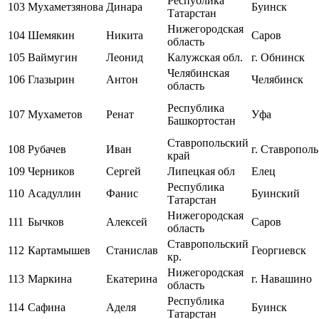
Республика
103
Мухаметзянова
Динара
Буинск
Татарстан
Нижегородская
104
Шемякин
Никита
Саров
область
105
Ваймугин
Леонид
Калужская обл.
г. Обнинск
Челябинская
106
Глазырин
Антон
Челябинск
область
Республика
107
Мухаметов
Ренат
Уфа
Башкортостан
Ставропольский
108
Рубачев
Иван
г. Ставрополь
край
109
Черников
Сергей
Липецкая обл
Елец
Республика
110
Асадуллин
Фанис
Буинский
Татарстан
Нижегородская
111
Бычков
Алексей
Саров
область
Ставропольский
112
Картамышев
Станислав
Георгиевск
кр.
Нижегородская
113
Маркина
Екатерина
г. Навашино
область
Республика
114
Сафина
Аделя
Буинск
Татарстан