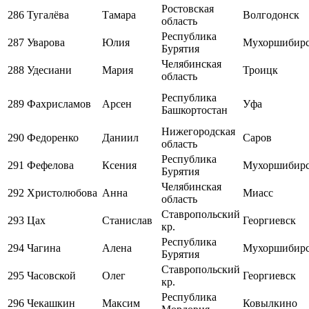
Ростовская
286
Тугалёва
Тамара
Волгодонск
область
Республика
287
Уварова
Юлия
Мухоршибир
Бурятия
Челябинская
288
Удесиани
Мария
Троицк
область
Республика
289
Фахрисламов
Арсен
Уфа
Башкортостан
Нижегородская
290
Федоренко
Даниил
Саров
область
Республика
291
Фефелова
Ксения
Мухоршибир
Бурятия
Челябинская
292
Христолюбова
Анна
Миасс
область
Ставропольский
293
Цах
Станислав
Георгиевск
кр.
Республика
294
Чагина
Алена
Мухоршибир
Бурятия
Ставропольский
295
Часовской
Олег
Георгиевск
кр.
Республика
296
Чекашкин
Максим
Ковылкино