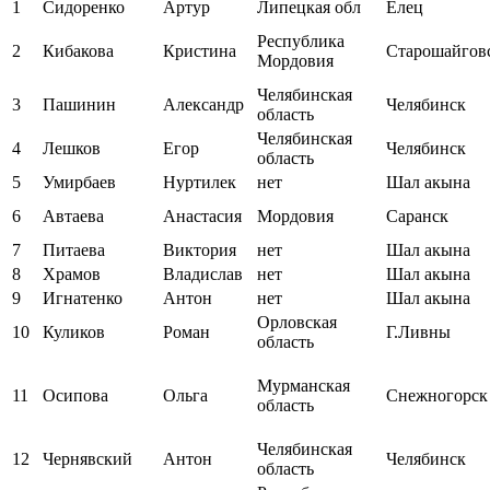
1
Сидоренко
Артур
Липецкая обл
Елец
Республика
2
Кибакова
Кристина
Старошайгов
Мордовия
Челябинская
3
Пашинин
Александр
Челябинск
область
Челябинская
4
Лешков
Егор
Челябинск
область
5
Умирбаев
Нуртилек
нет
Шал акына
6
Автаева
Анастасия
Мордовия
Саранск
7
Питаева
Виктория
нет
Шал акына
8
Храмов
Владислав
нет
Шал акына
9
Игнатенко
Антон
нет
Шал акына
Орловская
10
Куликов
Роман
Г.Ливны
область
Мурманская
11
Осипова
Ольга
Снежногорск
область
Челябинская
12
Чернявский
Антон
Челябинск
область