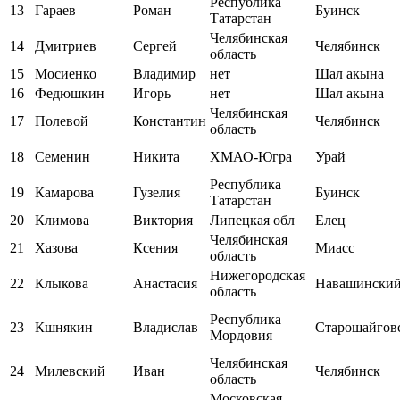
Республика
13
Гараев
Роман
Буинск
Татарстан
Челябинская
14
Дмитриев
Сергей
Челябинск
область
15
Мосиенко
Владимир
нет
Шал акына
16
Федюшкин
Игорь
нет
Шал акына
Челябинская
17
Полевой
Константин
Челябинск
область
18
Семенин
Никита
ХМАО-Югра
Урай
Республика
19
Камарова
Гузелия
Буинск
Татарстан
20
Климова
Виктория
Липецкая обл
Елец
Челябинская
21
Хазова
Ксения
Миасс
область
Нижегородская
22
Клыкова
Анастасия
Навашински
область
Республика
23
Кшнякин
Владислав
Старошайгов
Мордовия
Челябинская
24
Милевский
Иван
Челябинск
область
Московская