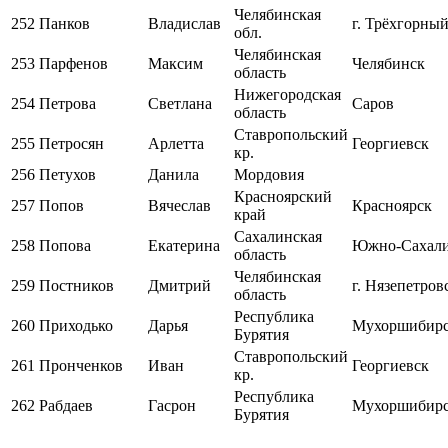
Челябинская
252
Панков
Владислав
г. Трёхгорны
обл.
Челябинская
253
Парфенов
Максим
Челябинск
область
Нижегородская
254
Петрова
Светлана
Саров
область
Ставропольский
255
Петросян
Арлетта
Георгиевск
кр.
256
Петухов
Данила
Мордовия
Красноярский
257
Попов
Вячеслав
Красноярск
край
Сахалинская
258
Попова
Екатерина
Южно-Сахал
область
Челябинская
259
Постников
Дмитрий
г. Нязепетров
область
Республика
260
Приходько
Дарья
Мухоршибир
Бурятия
Ставропольский
261
Пронченков
Иван
Георгиевск
кр.
Республика
262
Рабдаев
Гасрон
Мухоршибир
Бурятия