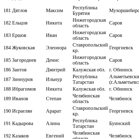
Республика
181
Дятлов
Максим
Мухоршибир
Бурятия
Нижегородская
182
Ельцов
Никита
Саров
область
Нижегородская
183
Ершов
Иван
Саров
область
Ставропольский
184
Жуковская
Элеонора
Георгиевск
кр.
Нижегородская
185
Загороднев
Денис
Саров
область
186
Заитов
Дмитрий
Калужская обл.
г. Обнинск
Республика
Альметьевск
187
Зиннуров
Ильнур
Татарстан
(г.Альметьевс
188
Ибрагимов
Никита
Калужская обл.
г. Обнинск
Челябинская
189
Иванов
Степан
Челябинск
область
Ставропольский
190
Исраелян
Арарат
Георгиевск
кр.
Республика
191
Кадырова
Алина
Буинский
Татарстан
Челябинская
192
Казаков
Евгений
Челябинск
область