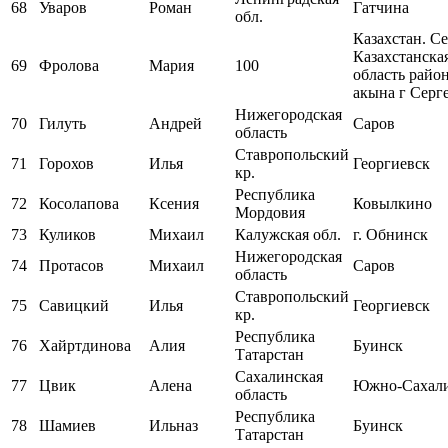
68
Уваров
Роман
Гатчина
обл.
Казахстан. Се
Казахстанска
69
Фролова
Мария
100
область райо
акына г Серг
Нижегородская
70
Гилуть
Андрей
Саров
область
Ставропольский
71
Горохов
Илья
Георгиевск
кр.
Республика
72
Косолапова
Ксения
Ковылкино
Мордовия
73
Куликов
Михаил
Калужская обл.
г. Обнинск
Нижегородская
74
Протасов
Михаил
Саров
область
Ставропольский
75
Савицкий
Илья
Георгиевск
кр.
Республика
76
Хайртдинова
Алия
Буинск
Татарстан
Сахалинская
77
Цвик
Алена
Южно-Сахал
область
Республика
78
Шамиев
Ильназ
Буинск
Татарстан