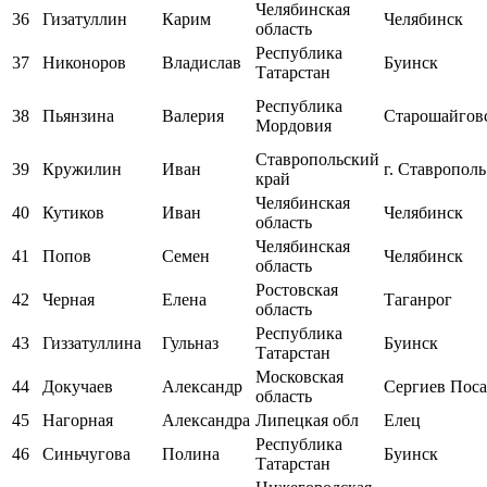
Челябинская
36
Гизатуллин
Карим
Челябинск
область
Республика
37
Никоноров
Владислав
Буинск
Татарстан
Республика
38
Пьянзина
Валерия
Старошайгов
Мордовия
Ставропольский
39
Кружилин
Иван
г. Ставрополь
край
Челябинская
40
Кутиков
Иван
Челябинск
область
Челябинская
41
Попов
Семен
Челябинск
область
Ростовская
42
Черная
Елена
Таганрог
область
Республика
43
Гиззатуллина
Гульназ
Буинск
Татарстан
Московская
44
Докучаев
Александр
Сергиев Пос
область
45
Нагорная
Александра
Липецкая обл
Елец
Республика
46
Синьчугова
Полина
Буинск
Татарстан