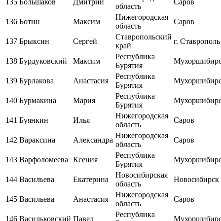
135
Большаков
Дмитрий
Саров
область
Нижегородская
136
Ботин
Максим
Саров
область
Ставропольский
137
Брыксин
Сергей
г. Ставрополь
край
Республика
138
Бурдуковский
Максим
Мухоршибир
Бурятия
Республика
139
Бурлакова
Анастасия
Мухоршибир
Бурятия
Республика
140
Бурмакина
Мария
Мухоршибир
Бурятия
Нижегородская
141
Буянкин
Илья
Саров
область
Нижегородская
142
Вараксина
Александра
Саров
область
Республика
143
Варфоломеева
Ксения
Мухоршибир
Бурятия
Новосибирская
144
Васильева
Екатерина
Новосибирск
область
Нижегородская
145
Васильева
Анастасия
Саров
область
Республика
146
Васильковский
Павел
Мухоршибир