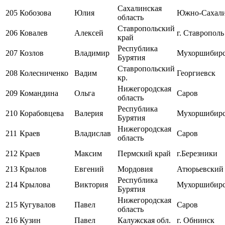
Сахалинская
205
Кобозова
Юлия
Южно-Сахал
область
Ставропольский
206
Ковалев
Алексей
г. Ставрополь
край
Республика
207
Козлов
Владимир
Мухоршибир
Бурятия
Ставропольский
208
Колесниченко
Вадим
Георгиевск
кр.
Нижегородская
209
Командина
Ольга
Саров
область
Республика
210
Корабовцева
Валерия
Мухоршибир
Бурятия
Нижегородская
211
Краев
Владислав
Саров
область
212
Краев
Максим
Пермский край
г.Березники
213
Крылов
Евгений
Мордовия
Атюрьевский
Республика
214
Крылова
Виктория
Мухоршибир
Бурятия
Нижегородская
215
Кугувалов
Павел
Саров
область
216
Кузин
Павел
Калужская обл.
г. Обнинск