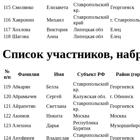
Ставропольский
115
Смолянко
Елизавета
Георгиевск
кр.
Ставропольский
116
Хавронин
Михаил
г. Ставрополь
край
117
Хохлова
Виктория
Липецкая обл
Елец
118
Шагова
Анна
Липецкая обл
Елец
Список участников, наб
№
Фамилия
Имя
Субъект РФ
Район (гор
п/п
Ставропольский
119
Абкарян
Белла
Георгиевск
кр.
120
Абрамычев
Сергей
Калужская обл.
г. Обнинск
Ставропольский
121
Айрапетян
Светлана
Георгиевск
кр.
122
Акимов
Никита
Москва
Москва
Республика
123
Алехина
Дарья
Мухоршибир
Бурятия
Ставропольский
124
Ануфриев
Владислав
Георгиевск