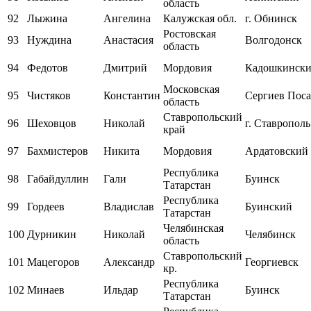
область
92
Лыжина
Ангелина
Калужская обл.
г. Обнинск
Ростовская
93
Нуждина
Анастасия
Волгодонск
область
94
Федотов
Дмитрий
Мордовия
Кадошкинск
Московская
95
Чистяков
Константин
Сергиев Пос
область
Ставропольский
96
Шеховцов
Николай
г. Ставрополь
край
97
Бахмистеров
Никита
Мордовия
Ардатовский
Республика
98
Габайдуллин
Гали
Буинск
Татарстан
Республика
99
Гордеев
Владислав
Буинский
Татарстан
Челябинская
100
Дурникин
Николай
Челябинск
область
Ставропольский
101
Мацегоров
Александр
Георгиевск
кр.
Республика
102
Минаев
Ильдар
Буинск
Татарстан