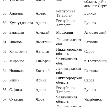
область райо
акына г Серг
Республика
58
Хадеева
Аделя
Буинск
Татарстан
Республика
59
Хуснутдинова
Адиля
Буинск
Татарстан
60
Барышев
Алексей
Мордовия
Атюрьевский
Ленинградская
61
Иванов
Дмитрий
Гатчина
обл.
Нижегородская
62
Копалкина
Наталья
Саров
область
Челябинская
63
Миронов
Тимофей
г. Трёхгорны
обл.
Ленинградская
64
Новиков
Евгений
Гатчина
обл.
Нижегородская
65
Репий
Ирина
Саров
область
Республика
66
Сафина
Адиля
Буинск
Татарстан
Челябинская
67
Сукасян
Жора
Челябинск
область
Ленинградская