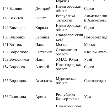
Бурятия
Нижегородская
147
Васянин
Дмитрий
Саров
область
Республика
Альметьевск
148
Вахитов
Ришат
Татарстан
(г.Альметьевс
Нижегородская
149
Викторов
Кирилл
Саров
область
Ставропольский
150
Власенко
Евгения
Новоалександ
край
151
Власюк
Павел
Москва
Москва
Сахалинская
152
Водовскова
Екатерина
Южно-Сахал
область
153
Волосников
Илья
ХМАО-Югра
Урай
Нижегородская
154
Воробьев
Алексей
Саров
область
Мурманская
155
Воронцова
Анастасия
Снежногорск
область
Республика
156
Галицына
Арина
Уфа
Башкортостан
Нижегородская