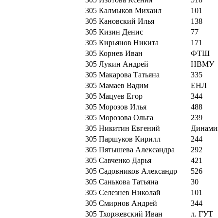
305
Калмыков Михаил
101
305
Кановский Илья
138
305
Кизин Денис
77
305
Кирьянов Никита
171
305
Корнев Иван
ФТШ
305
Лукин Андрей
НВМУ
305
Макарова Татьяна
335
305
Мамаев Вадим
ЕНЛ
305
Мацуев Егор
344
305
Морозов Илья
488
305
Морозова Ольга
239
305
Никитин Евгений
Динами
305
Паршуков Кирилл
244
305
Пятышева Александра
292
305
Савченко Дарья
421
305
Садовников Александр
526
305
Санькова Татьяна
30
305
Селезнев Николай
101
305
Смирнов Андрей
344
305
Тхоржевский Иван
л. ГУТ