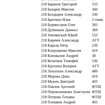
218
Баранов Григорий
533
218
Бахарев Максим
366
218
Болдырев Александр
330
218
Бритвин Илья
2 гимн.
218
Бурмистров Олег
583
218
Дубинкин Даниил
369
218
Землянский Юрий
533
218
Карачев Александр
АГУ
218
Кароль Пётр
239
218
Катрушенко Максим
419
218
Коновалов Андрей
38
218
Кочатков Тимофей
536
218
Крупина Валерия
АГУ
218
Лопаткин Александр
489
218
Мирова Дива
419
218
Мукин Дмитрий
403
218
Павлов Арсений
ФТШ
218
Перевозникова Анастасия
ФТШ
218
Петрова Татьяна
ФТШ
218
Плешков Андрей
403