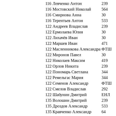
116
Левченко Антон
239
116
Мостовский Николай
564
116
Смирнова Анна
30
116
Терентьев Антон
533
122
Андреев Владислав
239
122
Ермолаева Юлия
30
122
Лихачёв Иван
30
122
Маршев Иван
471
122
Масленникова Александра
ФТШ
122
Миронов Павел
30
122
Николаев Максим
419
122
Орлов Никита
239
122
Пономарь Светлана
344
122
Ремельгас Мария
344
122
Семенов Александр
ФТШ
122
Смелов Владислав
292
122
Шабунин Дмитрий
ЕНЛ
135
Волошин Дмитрий
239
135
Дроздов Александр
533
135
Кравченко Александр
64