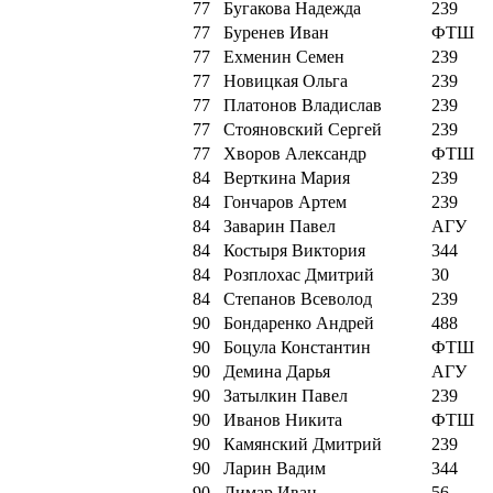
77
Бугакова Надежда
239
77
Буренев Иван
ФТШ
77
Ехменин Семен
239
77
Новицкая Ольга
239
77
Платонов Владислав
239
77
Стояновский Сергей
239
77
Хворов Александр
ФТШ
84
Верткина Мария
239
84
Гончаров Артем
239
84
Заварин Павел
АГУ
84
Костыря Виктория
344
84
Розплохас Дмитрий
30
84
Степанов Всеволод
239
90
Бондаренко Андрей
488
90
Боцула Константин
ФТШ
90
Демина Дарья
АГУ
90
Затылкин Павел
239
90
Иванов Никита
ФТШ
90
Камянский Дмитрий
239
90
Ларин Вадим
344
90
Лимар Иван
56