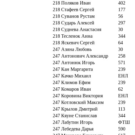
218
Поляков Иван
402
218
Стафеев Сергей
177
218
Суванов Рустам
56
218
Сударь Алексей
297
218
Суднева Анастасия
30
218
Тесленок Анна
344
218
Яскевич Сергей
64
247
Азина Любовь
30
247
Антонович Александр
258
247
Антонюк Игорь
571
247
Кан Маргарита
239
247
Качко Михаил
ЕНЛ
247
Климов Ефим
239
247
Комаров Иван
62
247
Коровина Виктория
ЕНЛ
247
Котловский Максим
239
247
Крылов Дмитрий
113
247
Кяуне Станислав
344
247
Лабутин Игорь
ФТШ
247
Лебедева Дарья
590