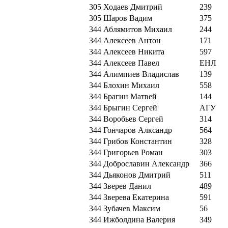
305
Ходаев Дмитрий
239
305
Шаров Вадим
375
344
Аблямитов Михаил
244
344
Алексеев Антон
171
344
Алексеев Никита
597
344
Алексеев Павел
ЕНЛ
344
Алимпиев Владислав
139
344
Блохин Михаил
558
344
Брагин Матвей
144
344
Брыгин Сергей
АГУ
344
Воробьев Сергей
314
344
Гончаров Алксандр
564
344
Грибов Константин
328
344
Григорьев Роман
303
344
Доброславин Александр
366
344
Дьяконов Дмитрий
511
344
Зверев Данил
489
344
Зверева Екатерина
591
344
Зубачев Максим
56
344
Ижболдина Валерия
349