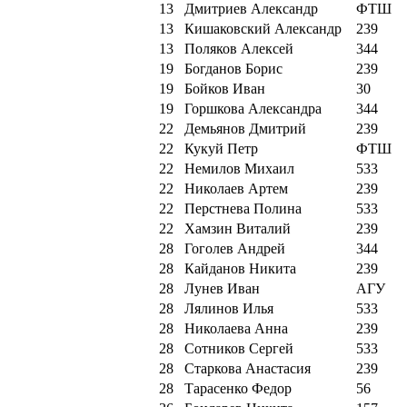
13
Дмитриев Александр
ФТШ
13
Кишаковский Александр
239
13
Поляков Алексей
344
19
Богданов Борис
239
19
Бойков Иван
30
19
Горшкова Александра
344
22
Демьянов Дмитрий
239
22
Кукуй Петр
ФТШ
22
Немилов Михаил
533
22
Николаев Артем
239
22
Перстнева Полина
533
22
Хамзин Виталий
239
28
Гоголев Андрей
344
28
Кайданов Никита
239
28
Лунев Иван
АГУ
28
Лялинов Илья
533
28
Николаева Анна
239
28
Сотников Сергей
533
28
Старкова Анастасия
239
28
Тарасенко Федор
56