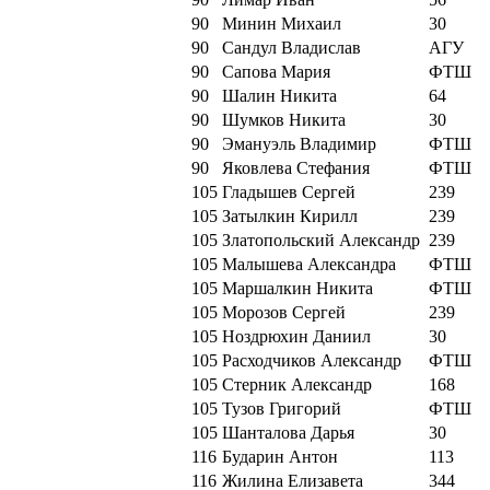
90
Минин Михаил
30
90
Сандул Владислав
АГУ
90
Сапова Мария
ФТШ
90
Шалин Никита
64
90
Шумков Никита
30
90
Эмануэль Владимир
ФТШ
90
Яковлева Стефания
ФТШ
105
Гладышев Сергей
239
105
Затылкин Кирилл
239
105
Златопольский Александр
239
105
Малышева Александра
ФТШ
105
Маршалкин Никита
ФТШ
105
Морозов Сергей
239
105
Ноздрюхин Даниил
30
105
Расходчиков Александр
ФТШ
105
Стерник Александр
168
105
Тузов Григорий
ФТШ
105
Шанталова Дарья
30
116
Бударин Антон
113
116
Жилина Елизавета
344