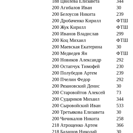
188
Цвилева Елизавета
344
200
Агибалов Иван
30
200
Белоусов Никита
239
200
Дробаченко Кирилл
ФТШ
200
Жук Кирилл
ФТШ
200
Иванов Владислав
299
200
Коц Михаил
ФТШ
200
Маевская Екатерина
30
200
Медведев Ян
ФТШ
200
Новиков Александр
292
200
Остапчук Тимофей
230
200
Полубедов Артем
239
200
Пчелин Федор
292
200
Рязановский Денис
30
200
Старовойтов Алексей
73
200
Судариков Михаил
344
200
Сыровойский Иван
533
200
Третьякова Елизавета
30
200
Чичикалов Никита
258
218
Атрощенко Артем
366
218
Балашов Николай
30