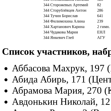
344
Сторожевых Артемий
82
344
Сторублёвцев Антон
286
344
Тучин Борислав
641
344
Филимохина Алина
239
344
Хартанович Карина
2 гимн.
344
Чудакова Мария
ЕНЛ
344
Янкевич Глеб
АГУ
Список участников, наб
Аббасова Махрук, 197 
Абида Абирь, 171 (Цен
Абрамова Мария, 270 (
Авдонькин Николай, 12