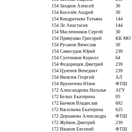
154
Захаров Алексей
30
154
Киселёв Андрей
30
154
Кондратьева Татьяна
144
154
Ле Анастасия
144
154
Масленников Сергей
30
154
Прямушко Григорий
КК МО
154
Русанов Вячеслав
30
154
Самосудов Юрий
239
154
Суетников Кирилл
64
154
Федорищев Дмитрий
239
154
Цуленев Венедикт
239
154
Яковлев Георгий
АЛ
154
Яруничева Юлия
ФТШ
172
Александрова Наталья
АГУ
172
Белых Екатерина
95
172
Бычков Владислав
692
172
Васильева Екатерина
625
172
Дернакова Александра
ФТШ
172
Жуйков Дмитрий
239
172
Иванов Евгений
ФТШ