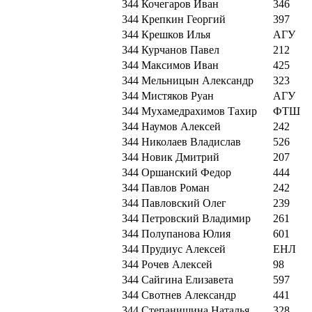
344
Кочегаров Иван
346
344
Крепкин Георгий
397
344
Крешков Илья
АГУ
344
Курчанов Павел
212
344
Максимов Иван
425
344
Мельницын Александр
323
344
Мистяков Руан
АГУ
344
Мухамедрахимов Тахир
ФТШ
344
Наумов Алексей
242
344
Николаев Владислав
526
344
Новик Дмитрий
207
344
Оршанский Федор
444
344
Павлов Роман
242
344
Павловский Олег
239
344
Петровский Владимир
261
344
Полупанова Юлия
601
344
Прудиус Алексей
ЕНЛ
344
Рочев Алексей
98
344
Сайгина Елизавета
597
344
Свотнев Александр
441
344
Степанишина Наталья
328