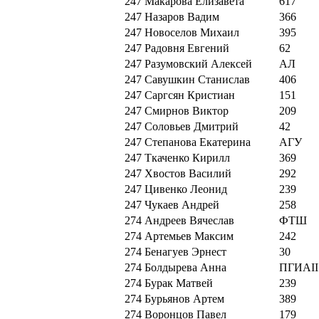
247
Макарова Елизавета
617
247
Назаров Вадим
366
247
Новоселов Михаил
395
247
Радовня Евгений
62
247
Разумовский Алексей
АЛ
247
Савушкин Станислав
406
247
Саргсян Кристиан
151
247
Смирнов Виктор
209
247
Соловьев Дмитрий
42
247
Степанова Екатерина
АГУ
247
Ткаченко Кирилл
369
247
Хвостов Василий
292
247
Цивенко Леонид
239
247
Чукаев Андрей
258
274
Андреев Вячеслав
ФТШ
274
Артемьев Максим
242
274
Бенагуев Эрнест
30
274
Болдырева Анна
ПГИАII
274
Бурак Матвей
239
274
Бурьянов Артем
389
274
Воронцов Павел
179