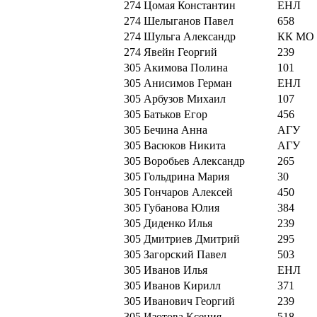
274
Цомая Константин
ЕНЛ
274
Шелыганов Павел
658
274
Шульга Александр
КК МО
274
Явейн Георгий
239
305
Акимова Полина
101
305
Анисимов Герман
ЕНЛ
305
Арбузов Михаил
107
305
Батьков Егор
456
305
Бечина Анна
АГУ
305
Васюков Никита
АГУ
305
Воробьев Александр
265
305
Гольдрина Мария
30
305
Гончаров Алексей
450
305
Губанова Юлия
384
305
Диденко Илья
239
305
Дмитриев Дмитрий
295
305
Загорский Павел
503
305
Иванов Илья
ЕНЛ
305
Иванов Кирилл
371
305
Иванович Георгий
239
305
Изотова Ксения
518