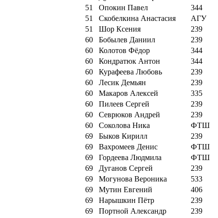
51
Опокин Павел
344
51
Скобелкина Анастасия
АГУ
51
Шор Ксения
239
60
Бобылев Даниил
239
60
Колотов Фёдор
344
60
Кондратюк Антон
344
60
Курафеева Любовь
239
60
Лесик Демьян
239
60
Макаров Алексей
335
60
Пилеев Сергей
239
60
Севрюков Андрей
239
60
Соколова Ника
ФТШ
69
Быков Кирилл
239
69
Вахромеев Денис
ФТШ
69
Гордеева Людмила
ФТШ
69
Дуганов Сергей
239
69
Могунова Вероника
533
69
Мутин Евгений
406
69
Нарышкин Пётр
239
69
Портной Александр
239