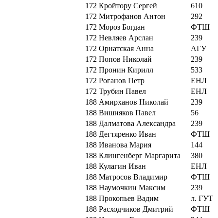
172
Кройтору Сергей
610
172
Митрофанов Антон
292
172
Мороз Богдан
ФТШ
172
Невляев Арслан
239
172
Орнатская Анна
АГУ
172
Попов Николай
239
172
Пронин Кирилл
533
172
Роганов Петр
ЕНЛ
172
Трубин Павел
ЕНЛ
188
Амирханов Николай
239
188
Вишняков Павел
56
188
Далматова Александра
239
188
Дегтяренко Иван
ФТШ
188
Иванова Мария
144
188
Клингенберг Маргарита
380
188
Кулагин Иван
ЕНЛ
188
Матросов Владимир
ФТШ
188
Наумочкин Максим
239
188
Прокопьев Вадим
л. ГУТ
188
Расходчиков Дмитрий
ФТШ