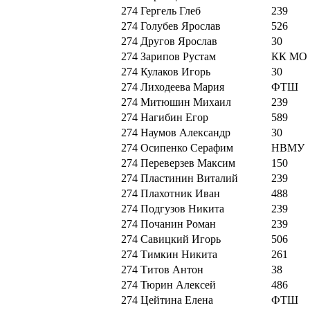
274
Гергель Глеб
239
274
Голубев Ярослав
526
274
Другов Ярослав
30
274
Зарипов Рустам
КК МО
274
Кулаков Игорь
30
274
Лиходеева Мария
ФТШ
274
Митюшин Михаил
239
274
Нагибин Егор
589
274
Наумов Александр
30
274
Осипенко Серафим
НВМУ
274
Переверзев Максим
150
274
Пластинин Виталий
239
274
Плахотник Иван
488
274
Подгузов Никита
239
274
Почанин Роман
239
274
Савицкий Игорь
506
274
Тимкин Никита
261
274
Титов Антон
38
274
Тюрин Алексей
486
274
Цейтина Елена
ФТШ