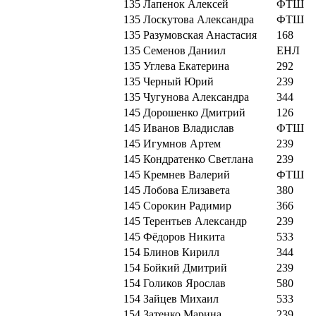
135
Лапенок Алексей
ФТШ
135
Лоскутова Александра
ФТШ
135
Разумовская Анастасия
168
135
Семенов Даниил
ЕНЛ
135
Углева Екатерина
292
135
Черный Юрий
239
135
Чугунова Александра
344
145
Дорошенко Дмитрий
126
145
Иванов Владислав
ФТШ
145
Игумнов Артем
239
145
Кондратенко Светлана
239
145
Кремнев Валерий
ФТШ
145
Лобова Елизавета
380
145
Сорокин Радимир
366
145
Терентьев Александр
239
145
Фёдоров Никита
533
154
Блинов Кирилл
344
154
Бойкий Дмитрий
239
154
Голиков Ярослав
580
154
Зайцев Михаил
533
154
Затенко Марина
239