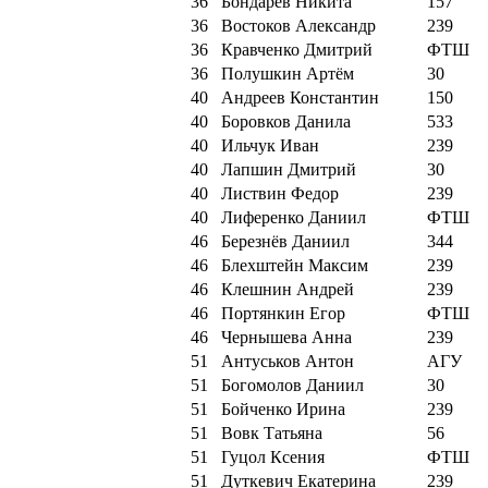
36
Бондарев Никита
157
36
Востоков Александр
239
36
Кравченко Дмитрий
ФТШ
36
Полушкин Артём
30
40
Андреев Константин
150
40
Боровков Данила
533
40
Ильчук Иван
239
40
Лапшин Дмитрий
30
40
Листвин Федор
239
40
Лиференко Даниил
ФТШ
46
Березнёв Даниил
344
46
Блехштейн Максим
239
46
Клешнин Андрей
239
46
Портянкин Егор
ФТШ
46
Чернышева Анна
239
51
Антуськов Антон
АГУ
51
Богомолов Даниил
30
51
Бойченко Ирина
239
51
Вовк Татьяна
56
51
Гуцол Ксения
ФТШ
51
Дуткевич Екатерина
239