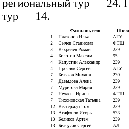
региональный тур — 24. 
тур — 14.
Фамилия, имя
Школ
1
Платонов Илья
АГУ
2
Сычев Станислав
ФТШ
3
Вахренев Роман
239
4
Болотин Максим
95
4
Капустин Александр
239
4
Просняк Сергей
АГУ
7
Беляков Михаил
239
7
Давыдова Алена
239
7
Муретова Мария
239
7
Нечаева Ирина
ФТШ
7
Тихоновская Татьяна
239
12
Вестерхоут Том
239
13
Агафонов Игорь
533
13
Беликов Артём
239
13
Белоусов Сергей
АЛ