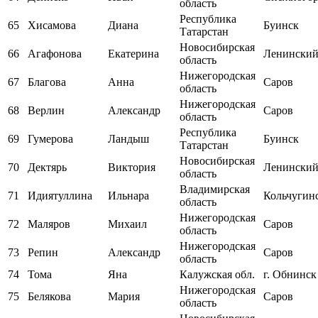
область
Республика
65
Хисамова
Диана
Буинск
Татарстан
Новосибирская
66
Агафонова
Екатерина
Ленински
область
Нижегородская
67
Благова
Анна
Саров
область
Нижегородская
68
Верлин
Александр
Саров
область
Республика
69
Гумерова
Ландыш
Буинск
Татарстан
Новосибирская
70
Дектярь
Виктория
Ленински
область
Владимирская
71
Идиятуллина
Ильнара
Кольчугин
область
Нижегородская
72
Маляров
Михаил
Саров
область
Нижегородская
73
Репин
Александр
Саров
область
74
Тома
Яна
Калужская обл.
г. Обнинск
Нижегородская
75
Белякова
Мария
Саров
область