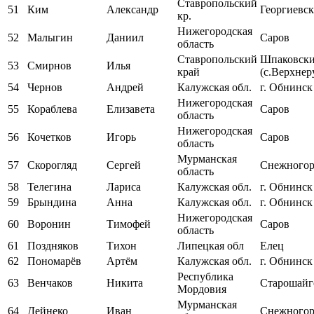
Ставропольский
51
Ким
Александр
Георгиевск
кр.
Нижегородская
52
Малыгин
Даниил
Саров
область
Ставропольский
Шпаковски
53
Смирнов
Илья
край
(с.Верхнер
54
Чернов
Андрей
Калужская обл.
г. Обнинск
Нижегородская
55
Кораблева
Елизавета
Саров
область
Нижегородская
56
Кочетков
Игорь
Саров
область
Мурманская
57
Скорогляд
Сергей
Снежногор
область
58
Телегина
Лариса
Калужская обл.
г. Обнинск
59
Брындина
Анна
Калужская обл.
г. Обнинск
Нижегородская
60
Воронин
Тимофей
Саров
область
61
Поздняков
Тихон
Липецкая обл
Елец
62
Пономарёв
Артём
Калужская обл.
г. Обнинск
Республика
63
Венчаков
Никита
Старошайг
Мордовия
Мурманская
64
Дейнеко
Иван
Снежногор