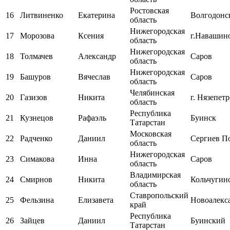
Ростовская
16
Литвиненко
Екатерина
Волгодонс
область
Нижегородская
17
Морозова
Ксения
г.Навашин
область
Нижегородская
18
Толмачев
Александр
Саров
область
Нижегородская
19
Башуров
Вячеслав
Саров
область
Челябинская
20
Газизов
Никита
г. Нязепет
область
Республика
21
Кузнецов
Рафаэль
Буинск
Татарстан
Московская
22
Радченко
Даниил
Сергиев П
область
Нижегородская
23
Симакова
Инна
Саров
область
Владимирская
24
Смирнов
Никита
Кольчугин
область
Ставропольский
25
Фельзина
Елизавета
Новоалекс
край
Республика
26
Зайцев
Даниил
Буинский
Татарстан