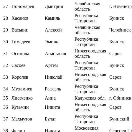
Челябинская
27
Пономарев
Дмитрий
г. Нязепет
область
Республика
28
Хасанов
Камиль
Буинск
Татарстан
Челябинская
29
Васькин
Алексей
Челябинск
область
Республика
30
Гимадеев
Эмиль
Буинск
Татарстан
Нижегородская
31
Осипова
Анастасия
Саров
область
Республика
32
Сасоев
Артем
Буинск
Татарстан
Нижегородская
33
Королев
Николай
Саров
область
Республика
34
Мухамиев
Рафаэль
Буинск
Татарстан
35
Лисаченко
Анна
Калужская обл.
г. Обнинск
Нижегородская
36
Кузьмин
Никита
Саров
область
Республика
37
Махмутов
Булат
Буинский
Татарстан
Московская
38
Федин
Никита
Сергиев П