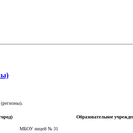
ны)
 (регионы).
город)
Образовательное учрежде
МБОУ лицей № 31