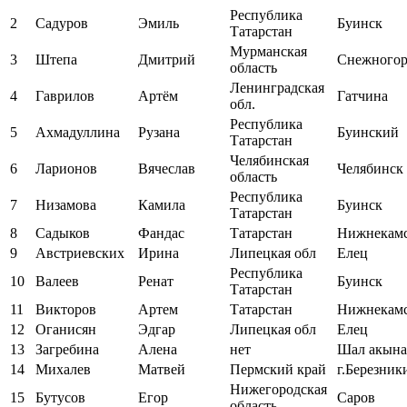
Республика
2
Садуров
Эмиль
Буинск
Татарстан
Мурманская
3
Штепа
Дмитрий
Снежногор
область
Ленинградская
4
Гаврилов
Артём
Гатчина
обл.
Республика
5
Ахмадуллина
Рузана
Буинский
Татарстан
Челябинская
6
Ларионов
Вячеслав
Челябинск
область
Республика
7
Низамова
Камила
Буинск
Татарстан
8
Садыков
Фандас
Татарстан
Нижнекам
9
Австриевских
Ирина
Липецкая обл
Елец
Республика
10
Валеев
Ренат
Буинск
Татарстан
11
Викторов
Артем
Татарстан
Нижнекам
12
Оганисян
Эдгар
Липецкая обл
Елец
13
Загребина
Алена
нет
Шал акына
14
Михалев
Матвей
Пермский край
г.Березник
Нижегородская
15
Бутусов
Егор
Саров
область