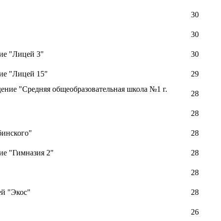
30
30
ие "Лицей 3"
30
ие "Лицей 15"
29
ение "Средняя общеобразовательная школа №1 г.
28
28
бинского"
28
е "Гимназия 2"
28
28
й "Экос"
28
26