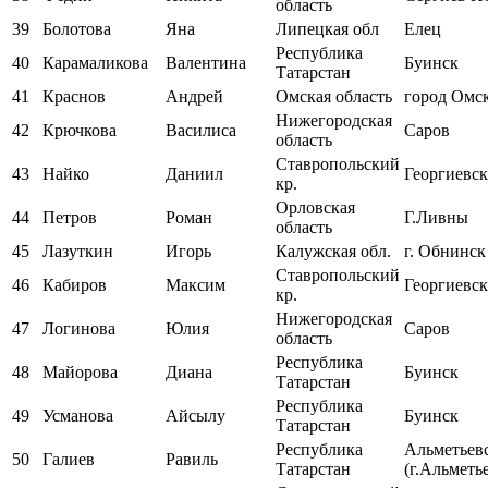
область
39
Болотова
Яна
Липецкая обл
Елец
Республика
40
Карамаликова
Валентина
Буинск
Татарстан
41
Краснов
Андрей
Омская область
город Омс
Нижегородская
42
Крючкова
Василиса
Саров
область
Ставропольский
43
Найко
Даниил
Георгиевск
кр.
Орловская
44
Петров
Роман
Г.Ливны
область
45
Лазуткин
Игорь
Калужская обл.
г. Обнинск
Ставропольский
46
Кабиров
Максим
Георгиевск
кр.
Нижегородская
47
Логинова
Юлия
Саров
область
Республика
48
Майорова
Диана
Буинск
Татарстан
Республика
49
Усманова
Айсылу
Буинск
Татарстан
Республика
Альметьев
50
Галиев
Равиль
Татарстан
(г.Альметь