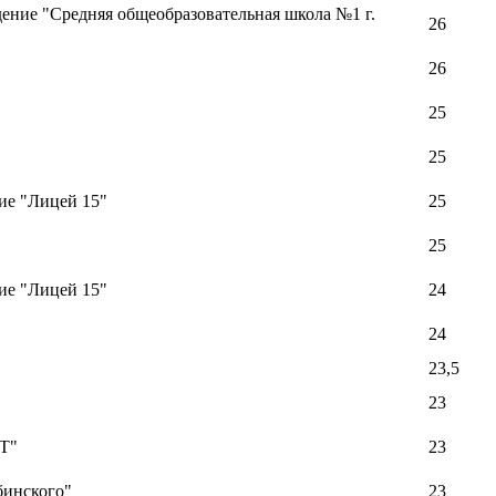
ение "Средняя общеобразовательная школа №1 г.
26
26
25
25
ие "Лицей 15"
25
25
ие "Лицей 15"
24
24
23,5
23
Т"
23
бинского"
23