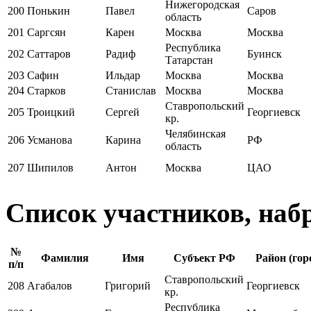
Нижегородская
200
Понькин
Павел
Саров
область
201
Саргсян
Карен
Москва
Москва
Республика
202
Саттаров
Радиф
Буинск
Татарстан
203
Сафин
Ильдар
Москва
Москва
204
Старков
Станислав
Москва
Москва
Ставропольский
205
Троицкий
Сергей
Георгиевск
кр.
Челябинская
206
Усманова
Карина
РФ
область
207
Шипилов
Антон
Москва
ЦАО
Список участников, наб
№
Фамилия
Имя
Субъект РФ
Район (гор
п/п
Ставропольский
208
Агабалов
Григорий
Георгиевск
кр.
Республика