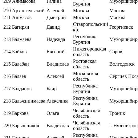
209
Алимасова
Галина
Мухоршибир
Бурятия
210
Архангельский
Алескей
Москва
Москва
211
Ашмасов
Дмитрий
Москва
Москва
Ставропольский
212
Багирян
Давид
Георгиевск
кр.
Республика
213
Бадмаева
Надежда
Мухоршибир
Бурятия
Нижегородская
214
Байков
Евгений
Саров
область
Ростовская
215
Балабан
Владислав
Волгодонск
область
Московская
216
Балаев
Алексей
Сергиев Пос
область
Республика
217
Балданов
Баир
Мухоршибир
Бурятия
Республика
218
Бальжинимаева
Анжелика
Мухоршибир
Бурятия
Челябинская
219
Баркова
Ольга
Троицк
область
Челябинская
220
Барышников
Владислав
г. Нязепетров
область
Республика
221
Баторов
Алексей
Мухоршибир