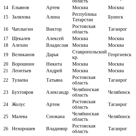
область
14
Ельянов
Артем
Москва
Москва
Республика
15
Залялова
Алина
Буинск
Татарстан
Ростовская
16
Чаплыгин
Виктор
Таганрог
область
17
Щекалев
Алексей
Москва
Москва
18
Алехин
Владислав
Москва
Москва
Ставропольский
19
Великанов
Дарья
Георгиевск
кр.
20
Ворошнин
Никита
Москва
Москва
21
Леонтьев
Андрей
Москва
Москва
Ростовская
22
Тулаева
Татьяна
Таганрог
область
Челябинская
23
Бухтояров
Александр
Челябинск
область
Ростовская
24
Жолус
Артем
Таганрог
область
Челябинская
25
Малева
Снежана
Челябинск
область
Ростовская
26
Нехорошев
Владимир
Таганрог
область