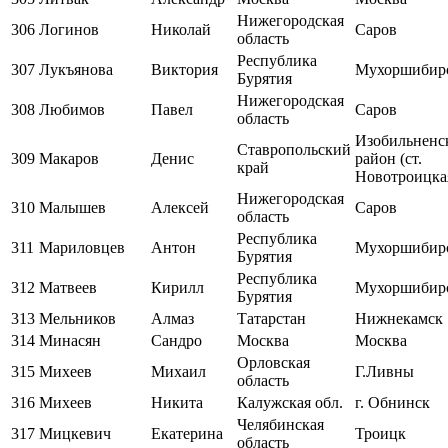
Нижегородская
306
Логинов
Николай
Саров
область
Республика
307
Лукъянова
Виктория
Мухоршибир
Бурятия
Нижегородская
308
Любимов
Павел
Саров
область
Изобильненс
Ставропольский
309
Макаров
Денис
район (ст.
край
Новотроицка
Нижегородская
310
Малышев
Алексей
Саров
область
Республика
311
Мариловцев
Антон
Мухоршибир
Бурятия
Республика
312
Матвеев
Кирилл
Мухоршибир
Бурятия
313
Мельников
Алмаз
Татарстан
Нижнекамск
314
Минасян
Сандро
Москва
Москва
Орловская
315
Михеев
Михаил
Г.Ливны
область
316
Михеев
Никита
Калужская обл.
г. Обнинск
Челябинская
317
Мицкевич
Екатерина
Троицк
область