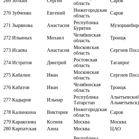
269
Зоткин
Сергей
Саров
область
Нижегородская
270
Зубченко
Евгений
Саров
область
Республика
271
Зырянова
Анастасия
Мухоршибир
Бурятия
Челябинская
272
Ильиных
Михаил
Троицк
область
Московская
273
Исаева
Анастасия
Сергиев Пос
область
Ростовская
274
Истратов
Дмитрий
Таганрог
область
Московская
275
Кабалин
Иван
Сергиев Пос
область
Челябинская
276
Кабатов
Иван
Троицк
область
Республика
Альетьевский 
277
Кадыров
Ильнар
Татарстан
Альметьевск)
Нижегородская
278
Калинкина
Виктория
Саров
область
279
Каракозова
Ксения
Москва
Москва
280
Карпатская
Анна
Москва
ЦАО
Республика