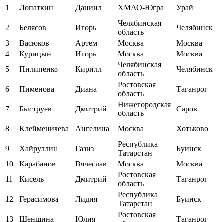
1
Лопаткин
Даниил
ХМАО-Югра
Урай
Челябинская
2
Белясов
Игорь
Челябинск
область
3
Васюков
Артем
Москва
Москва
4
Курицын
Игорь
Москва
Москва
Челябинская
5
Пилипенко
Кирилл
Челябинск
область
Ростовская
6
Пименова
Диана
Таганрог
область
Нижегородская
7
Быструев
Дмитрий
Саров
область
8
Клейменичева
Ангелина
Москва
Хотьково
Республика
9
Хайруллин
Газиз
Буинск
Татарстан
10
Карабанов
Вячеслав
Москва
Москва
Ростовская
11
Кисель
Дмитрий
Таганрог
область
Республика
12
Герасимова
Лидия
Буинск
Татарстан
Ростовская
13
Шеншина
Юлия
Таганрог