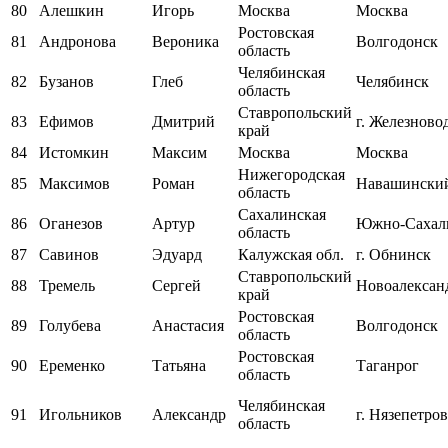
80
Алешкин
Игорь
Москва
Москва
Ростовская
81
Андронова
Вероника
Волгодонск
область
Челябинская
82
Бузанов
Глеб
Челябинск
область
Ставропольский
83
Ефимов
Дмитрий
г. Железново
край
84
Истомкин
Максим
Москва
Москва
Нижегородская
85
Максимов
Роман
Навашинский
область
Сахалинская
86
Оганезов
Артур
Южно-Сахал
область
87
Савинов
Эдуард
Калужская обл.
г. Обнинск
Ставропольский
88
Тремель
Сергей
Новоалексан
край
Ростовская
89
Голубева
Анастасия
Волгодонск
область
Ростовская
90
Еременко
Татьяна
Таганрог
область
Челябинская
91
Игольников
Александр
г. Нязепетро
область