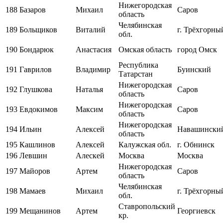
Нижегородская
188
Базаров
Михаил
Саров
область
Челябинская
189
Больщиков
Виталий
г. Трёхгорны
обл.
190
Бондарюк
Анастасия
Омская область
город Омск
Республика
191
Гаврилов
Владимир
Буинский
Татарстан
Нижегородская
192
Глушкова
Наталья
Саров
область
Нижегородская
193
Евдокимов
Максим
Саров
область
Нижегородская
194
Ильин
Алексей
Навашинский
область
195
Кашлинов
Алексей
Калужская обл.
г. Обнинск
196
Левшин
Алескей
Москва
Москва
Нижегородская
197
Майоров
Артем
Саров
область
Челябинская
198
Мамаев
Михаил
г. Трёхгорны
обл.
Ставропольский
199
Мещанинов
Артем
Георгиевск
кр.