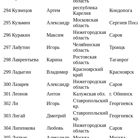
область
республика
294
Кузнецов
Артем
Кондопога
Карелия
Московская
295
Кузьмин
Александр
Сергиев Пос
область
Нижегородская
296
Куракин
Максим
Саров
область
Челябинская
297
Лабутин
Игорь
Троицк
область
Ростовская
298
Лаврентьева
Карина
Таганрог
область
Красноярский
299
Ладыгин
Владимир
Красноярск
край
Нижегородская
300
Лазарев
Александр
Саров
область
301
Леонов
Антон
Калужская обл.
г. Обнинск
Ставропольский
302
Ли
Игорь
Георгиевск
кр.
Ставропольский
303
Лигай
Дмитрий
Георгиевск
кр.
Нижегородская
304
Липенкова
Любовь
Саров
область
305
Литвак
Александр
Москва
Москва