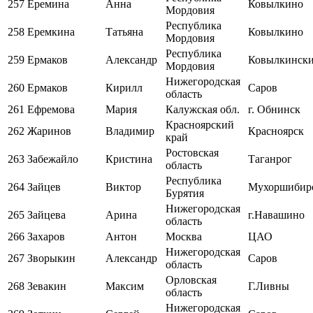
257
Еремина
Анна
Ковылкино
Мордовия
Республика
258
Еремкина
Татьяна
Ковылкино
Мордовия
Республика
259
Ермаков
Александр
Ковылкинск
Мордовия
Нижегородская
260
Ермаков
Кирилл
Саров
область
261
Ефремова
Мария
Калужская обл.
г. Обнинск
Красноярский
262
Жаринов
Владимир
Красноярск
край
Ростовская
263
Забежайло
Кристина
Таганрог
область
Республика
264
Зайцев
Виктор
Мухоршибир
Бурятия
Нижегородская
265
Зайцева
Арина
г.Навашино
область
266
Захаров
Антон
Москва
ЦАО
Нижегородская
267
Зворыкин
Александр
Саров
область
Орловская
268
Зевакин
Максим
Г.Ливны
область
Нижегородская