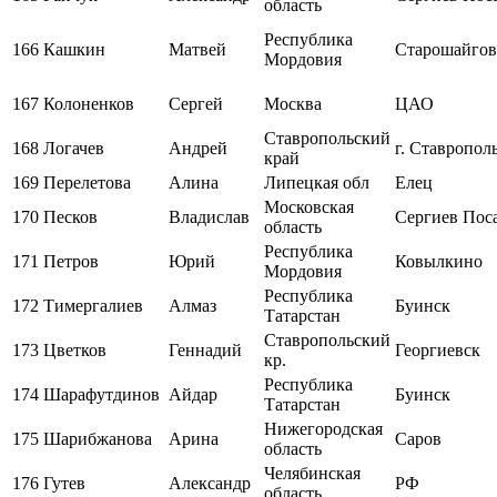
область
Республика
166
Кашкин
Матвей
Старошайгов
Мордовия
167
Колоненков
Сергей
Москва
ЦАО
Ставропольский
168
Логачев
Андрей
г. Ставропол
край
169
Перелетова
Алина
Липецкая обл
Елец
Московская
170
Песков
Владислав
Сергиев Пос
область
Республика
171
Петров
Юрий
Ковылкино
Мордовия
Республика
172
Тимергалиев
Алмаз
Буинск
Татарстан
Ставропольский
173
Цветков
Геннадий
Георгиевск
кр.
Республика
174
Шарафутдинов
Айдар
Буинск
Татарстан
Нижегородская
175
Шарибжанова
Арина
Саров
область
Челябинская
176
Гутев
Александр
РФ
область