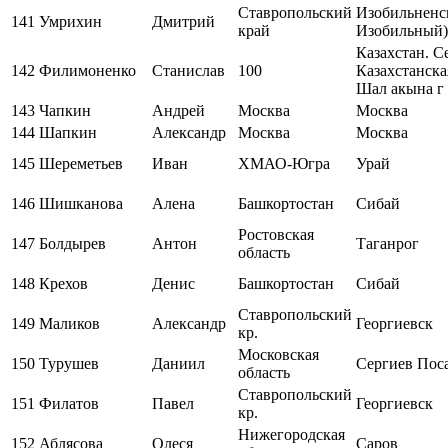
Ставропольский
Изобильненск
141
Умрихин
Дмитрий
край
Изобильный)
Казахстан. С
142
Филимоненко
Станислав
100
Казахстанска
Шал акына г
143
Чапкин
Андрей
Москва
Москва
144
Шапкин
Александр
Москва
Москва
145
Шереметьев
Иван
ХМАО-Югра
Урай
146
Шишканова
Алена
Башкортостан
Сибай
Ростовская
147
Болдырев
Антон
Таганрог
область
148
Крехов
Денис
Башкортостан
Сибай
Ставропольский
149
Маликов
Александр
Георгиевск
кр.
Московская
150
Турушев
Даниил
Сергиев Пос
область
Ставропольский
151
Филатов
Павел
Георгиевск
кр.
Нижегородская
152
Аблясова
Олеся
Саров