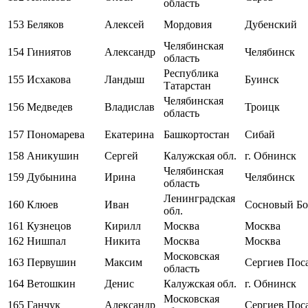
область
153
Беляков
Алексей
Мордовия
Дубенский
Челябинская
154
Гиниятов
Александр
Челябинск
область
Республика
155
Исхакова
Ландыш
Буинск
Татарстан
Челябинская
156
Медведев
Владислав
Троицк
область
157
Пономарева
Екатерина
Башкортостан
Сибай
158
Аникушин
Сергей
Калужская обл.
г. Обнинск
Челябинская
159
Дубынина
Ирина
Челябинск
область
Ленинградская
160
Клюев
Иван
Сосновый Бо
обл.
161
Кузнецов
Кирилл
Москва
Москва
162
Нишпал
Никита
Москва
Москва
Московская
163
Первушин
Максим
Сергиев Пос
область
164
Ветошкин
Денис
Калужская обл.
г. Обнинск
Московская
165
Ганчук
Александр
Сергиев Пос