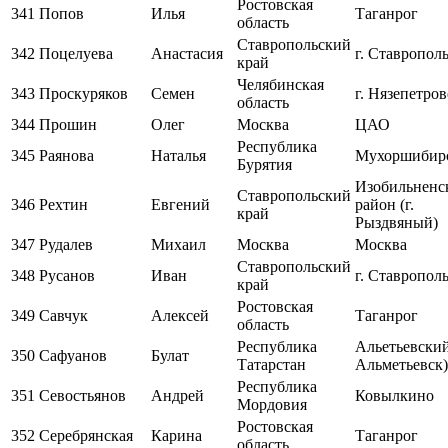
Ростовская
341
Попов
Илья
Таганрог
область
Ставропольский
342
Поцелуева
Анастасия
г. Ставропол
край
Челябинская
343
Проскуряков
Семен
г. Нязепетров
область
344
Прошин
Олег
Москва
ЦАО
Республика
345
Раянова
Наталья
Мухоршибир
Бурятия
Изобильненс
Ставропольский
346
Рехтин
Евгений
район (г.
край
Рыздвяный)
347
Рудалев
Михаил
Москва
Москва
Ставропольский
348
Русанов
Иван
г. Ставропол
край
Ростовская
349
Савчук
Алексей
Таганрог
область
Республика
Альетьевский 
350
Сафуанов
Булат
Татарстан
Альметьевск)
Республика
351
Севостьянов
Андрей
Ковылкино
Мордовия
Ростовская
352
Серебрянская
Карина
Таганрог
область