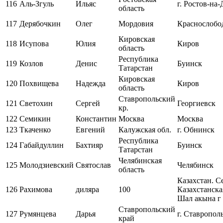
116
Аль-Згуль
Ильяс
г. Ростов-на
область
117
Дерябочкин
Олег
Мордовия
Краснослобо
Кировская
118
Исупова
Юлия
Киров
область
Республика
119
Козлов
Денис
Буинск
Татарстан
Кировская
120
Похвищева
Надежда
Киров
область
Ставропольский
121
Светохин
Сергей
Георгиевск
кр.
122
Семикин
Константин
Москва
Москва
123
Ткаченко
Евгений
Калужская обл.
г. Обнинск
Республика
124
Габайдуллин
Бахтияр
Буинск
Татарстан
Челябинская
125
Молодзиевский
Святослав
Челябинск
область
Казахстан. С
126
Рахимова
диляра
100
Казахстанска
Шал акына г
Ставропольский
127
Румянцева
Дарья
г. Ставропол
край