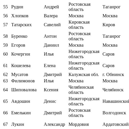
Ростовская
55
Рудин
Андрей
Таганрог
область
56
Хлопков
Валера
Москва
Москва
Кировская
57
Татарских
Савелий
Киров
область
Ростовская
58
Буренко
Антон
Таганрог
область
59
Егоров
Даниил
Москва
Москва
Нижегородская
60
Кочергин
Илья
Саров
область
Нижегородская
61
Кошелева
Елена
Саров
область
62
Мусатов
Дмитрий
Калужская обл.
г. Обнинск
63
Филимонов
Илья
Москва
Москва
Челябинская
64
Шиповалова
Ксения
Челябинск
область
Нижегородская
65
Авдошин
Денис
Навашински
область
Ростовская
66
Емелькин
Дмитрий
Волгодонск
область
67
Лукин
Александр
Мордовия
Ардатовский