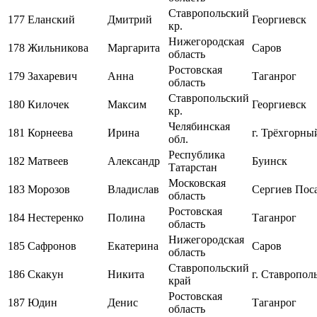
Ставропольский
177
Еланский
Дмитрий
Георгиевск
кр.
Нижегородская
178
Жильникова
Маргарита
Саров
область
Ростовская
179
Захаревич
Анна
Таганрог
область
Ставропольский
180
Килочек
Максим
Георгиевск
кр.
Челябинская
181
Корнеева
Ирина
г. Трёхгорны
обл.
Республика
182
Матвеев
Александр
Буинск
Татарстан
Московская
183
Морозов
Владислав
Сергиев Пос
область
Ростовская
184
Нестеренко
Полина
Таганрог
область
Нижегородская
185
Сафронов
Екатерина
Саров
область
Ставропольский
186
Скакун
Никита
г. Ставропол
край
Ростовская
187
Юдин
Денис
Таганрог
область