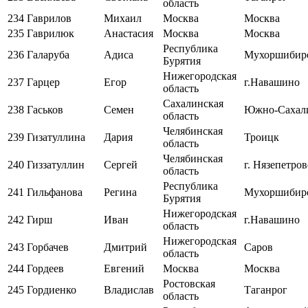
область
234
Гаврилов
Михаил
Москва
Москва
235
Гаврилюк
Анастасия
Москва
Москва
Республика
236
Галаруба
Адиса
Мухоршибир
Бурятия
Нижегородская
237
Гарцер
Егор
г.Навашино
область
Сахалинская
238
Гаськов
Семен
Южно-Сахал
область
Челябинская
239
Гизатуллина
Дария
Троицк
область
Челябинская
240
Гиззатуллин
Сергей
г. Нязепетров
область
Республика
241
Гильфанова
Регина
Мухоршибир
Бурятия
Нижегородская
242
Гирш
Иван
г.Навашино
область
Нижегородская
243
Горбачев
Дмитрий
Саров
область
244
Гордеев
Евгений
Москва
Москва
Ростовская
245
Гордиенко
Владислав
Таганрог
область