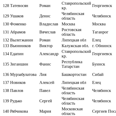
Ставропольский
128
Татевосян
Роман
Георгиевск
кр.
Челябинская
129
Ушаков
Денис
Челябинск
область
130
Фоменко
Владислав
Москва
Москва
Ростовская
131
Абрамов
Вячеслав
Таганрог
область
132
Вылегжанин
Роман
Липецкая обл
Елец
133
Вьюнников
Виктор
Калужская обл.
г. Обнинск
Ставропольский
134
Едапин
Александр
Георгиевск
кр.
Республика
135
Зиганшин
Фанис
Буинск
Татарстан
136
Мурзабулатова
Лия
Башкортостан
Сибай
137
Новиков
Алексей
Липецкая обл
Елец
Челябинская
138
Павлов
Павел
Челябинск
область
Челябинская
139
Рудько
Сергей
Челябинск
область
Московская
140
Рябчикова
Мария
Сергиев Пос
область