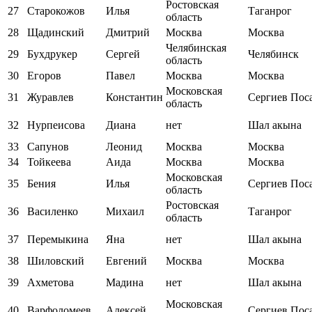
Ростовская
27
Старокожов
Илья
Таганрог
область
28
Щадинский
Дмитрий
Москва
Москва
Челябинская
29
Бухдрукер
Сергей
Челябинск
область
30
Егоров
Павел
Москва
Москва
Московская
31
Журавлев
Константин
Сергиев Пос
область
32
Нурпеисова
Диана
нет
Шал акына
33
Сапунов
Леонид
Москва
Москва
34
Тойкеева
Аида
Москва
Москва
Московская
35
Бения
Илья
Сергиев Пос
область
Ростовская
36
Василенко
Михаил
Таганрог
область
37
Перемыкина
Яна
нет
Шал акына
38
Шиловский
Евгений
Москва
Москва
39
Ахметова
Мадина
нет
Шал акына
Московская
40
Варфоломеев
Алексей
Сергиев Пос