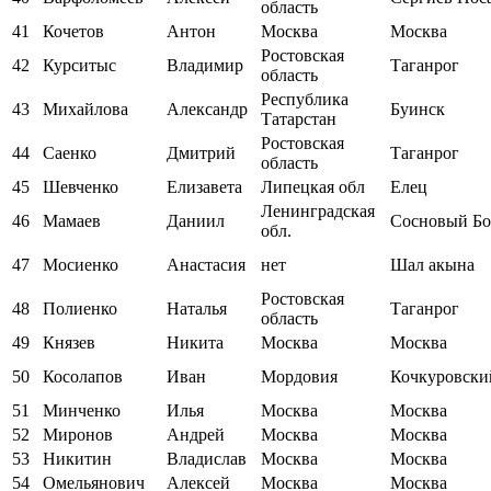
область
41
Кочетов
Антон
Москва
Москва
Ростовская
42
Курситыс
Владимир
Таганрог
область
Республика
43
Михайлова
Александр
Буинск
Татарстан
Ростовская
44
Саенко
Дмитрий
Таганрог
область
45
Шевченко
Елизавета
Липецкая обл
Елец
Ленинградская
46
Мамаев
Даниил
Сосновый Бо
обл.
47
Мосиенко
Анастасия
нет
Шал акына
Ростовская
48
Полиенко
Наталья
Таганрог
область
49
Князев
Никита
Москва
Москва
50
Косолапов
Иван
Мордовия
Кочкуровски
51
Минченко
Илья
Москва
Москва
52
Миронов
Андрей
Москва
Москва
53
Никитин
Владислав
Москва
Москва
54
Омельянович
Алексей
Москва
Москва