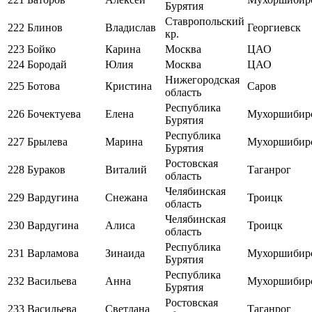
Бурятия
Ставропольский
222
Блинов
Владислав
Георгиевск
кр.
223
Бойко
Карина
Москва
ЦАО
224
Бородай
Юлия
Москва
ЦАО
Нижегородская
225
Ботова
Кристина
Саров
область
Республика
226
Бочектуева
Елена
Мухоршибир
Бурятия
Республика
227
Брылева
Марина
Мухоршибир
Бурятия
Ростовская
228
Бураков
Виталий
Таганрог
область
Челябинская
229
Вардугина
Снежана
Троицк
область
Челябинская
230
Вардугина
Алиса
Троицк
область
Республика
231
Варламова
Зинаида
Мухоршибир
Бурятия
Республика
232
Васильева
Анна
Мухоршибир
Бурятия
Ростовская
233
Васильева
Светлана
Таганрог