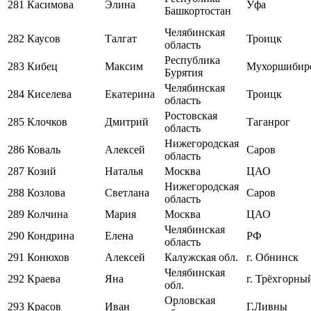
281
Касимова
Элина
Уфа
Башкортостан
Челябинская
282
Каусов
Талгат
Троицк
область
Республика
283
Кибец
Максим
Мухоршибир
Бурятия
Челябинская
284
Киселева
Екатерина
Троицк
область
Ростовская
285
Клочков
Дмитрий
Таганрог
область
Нижегородская
286
Коваль
Алексей
Саров
область
287
Козий
Наталья
Москва
ЦАО
Нижегородская
288
Козлова
Светлана
Саров
область
289
Колчина
Мария
Москва
ЦАО
Челябинская
290
Кондрина
Елена
РФ
область
291
Конюхов
Алексей
Калужская обл.
г. Обнинск
Челябинская
292
Краева
Яна
г. Трёхгорны
обл.
Орловская
293
Красов
Иван
Г.Ливны