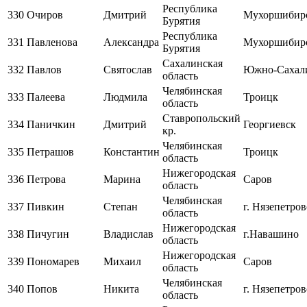
Республика
330
Очиров
Дмитрий
Мухоршибир
Бурятия
Республика
331
Павленова
Александра
Мухоршибир
Бурятия
Сахалинская
332
Павлов
Святослав
Южно-Сахал
область
Челябинская
333
Палеева
Людмила
Троицк
область
Ставропольский
334
Паничкин
Дмитрий
Георгиевск
кр.
Челябинская
335
Петрашов
Константин
Троицк
область
Нижегородская
336
Петрова
Марина
Саров
область
Челябинская
337
Пивкин
Степан
г. Нязепетров
область
Нижегородская
338
Пичугин
Владислав
г.Навашино
область
Нижегородская
339
Пономарев
Михаил
Саров
область
Челябинская
340
Попов
Никита
г. Нязепетров
область