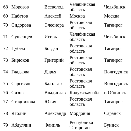
Челябинская
68
Морозов
Всеволод
Челябинск
область
69
Набатов
Алексей
Москва
Москва
Ростовская
70
Сидорова
Элеонора
Таганрог
область
Челябинская
71
Сушенцев
Игорь
Челябинск
область
Ростовская
72
Цубекс
Богдан
Таганрог
область
Ростовская
73
Бирюков
Григорий
Таганрог
область
Ростовская
74
Гладкова
Дарья
Волгодонск
область
Ростовская
75
Саргисян
Балтазар
Волгодонск
область
76
Сизов
Владислав
Калужская обл.
г. Обнинск
Ростовская
77
Стадникова
Юлия
Таганрог
область
78
Ягодин
Александр
Мордовия
Саранск
Республика
79
Абдуллин
Фаниль
Буинск
Татарстан