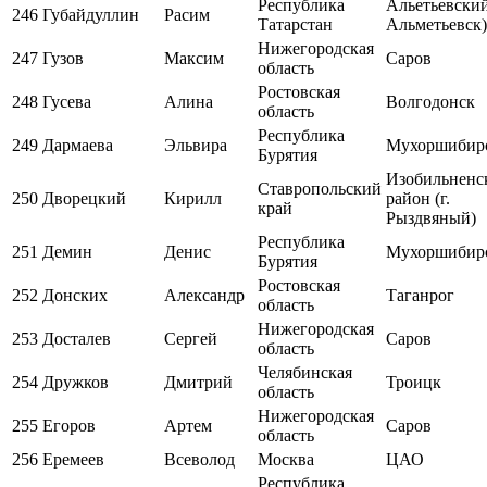
Республика
Альетьевский 
246
Губайдуллин
Расим
Татарстан
Альметьевск)
Нижегородская
247
Гузов
Максим
Саров
область
Ростовская
248
Гусева
Алина
Волгодонск
область
Республика
249
Дармаева
Эльвира
Мухоршибир
Бурятия
Изобильненс
Ставропольский
250
Дворецкий
Кирилл
район (г.
край
Рыздвяный)
Республика
251
Демин
Денис
Мухоршибир
Бурятия
Ростовская
252
Донских
Александр
Таганрог
область
Нижегородская
253
Досталев
Сергей
Саров
область
Челябинская
254
Дружков
Дмитрий
Троицк
область
Нижегородская
255
Егоров
Артем
Саров
область
256
Еремеев
Всеволод
Москва
ЦАО
Республика