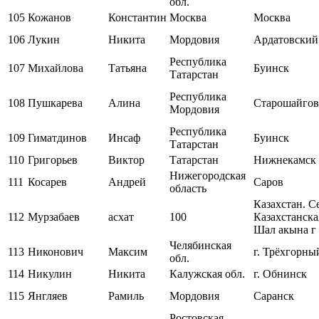
обл.
105
Кожанов
Константин
Москва
Москва
106
Лукин
Никита
Мордовия
Ардатовский
Республика
107
Михайлова
Татьяна
Буинск
Татарстан
Республика
108
Пушкарева
Алина
Старошайгов
Мордовия
Республика
109
Гиматдинов
Инсаф
Буинск
Татарстан
110
Григорьев
Виктор
Татарстан
Нижнекамск
Нижегородская
111
Косарев
Андрей
Саров
область
Казахстан. С
112
Мурзабаев
асхат
100
Казахстанска
Шал акына г
Челябинская
113
Никонович
Максим
г. Трёхгорны
обл.
114
Никулин
Никита
Калужская обл.
г. Обнинск
115
Янгляев
Рамиль
Мордовия
Саранск
Ростовская