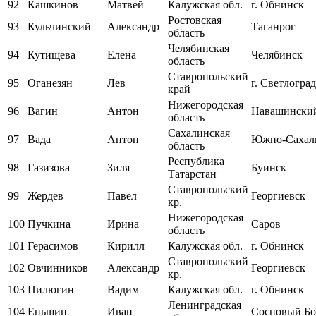
92
Кашкинов
Матвей
Калужская обл.
г. Обнинск
Ростовская
93
Кульчинский
Александр
Таганрог
область
Челябинская
94
Кутищева
Елена
Челябинск
область
Ставропольский
95
Оганезян
Лев
г. Светлоград
край
Нижегородская
96
Вагин
Антон
Навашински
область
Сахалинская
97
Вада
Антон
Южно-Сахал
область
Республика
98
Газизова
Зиля
Буинск
Татарстан
Ставропольский
99
Жердев
Павел
Георгиевск
кр.
Нижегородская
100
Пучкина
Ирина
Саров
область
101
Герасимов
Кирилл
Калужская обл.
г. Обнинск
Ставропольский
102
Овчинников
Александр
Георгиевск
кр.
103
Пилюгин
Вадим
Калужская обл.
г. Обнинск
Ленинградская
104
Еньшин
Иван
Сосновый Бо