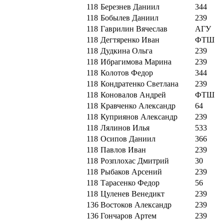
118
Березнев Даниил
344
118
Бобылев Даниил
239
118
Гаврилин Вячеслав
АГУ
118
Дегтяренко Иван
ФТШ
118
Дудкина Ольга
239
118
Ибрагимова Марина
239
118
Колотов Федор
344
118
Кондратенко Светлана
239
118
Коновалов Андрей
ФТШ
118
Кравченко Александр
64
118
Куприянов Александр
239
118
Лялинов Илья
533
118
Осипов Даниил
366
118
Павлов Иван
239
118
Розплохас Дмитрий
30
118
Рыбаков Арсений
239
118
Тарасенко Федор
56
118
Цуленев Венедикт
239
136
Востоков Александр
239
136
Гончаров Артем
239