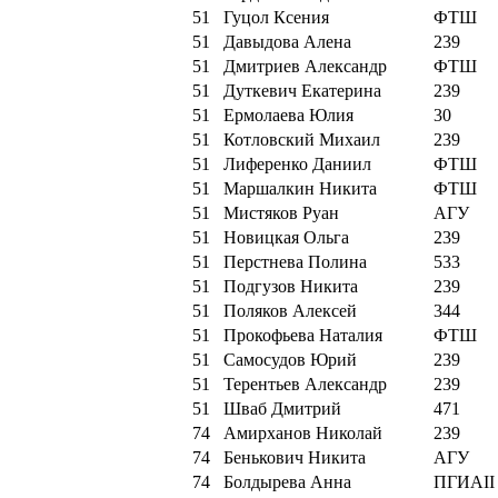
51
Гуцол Ксения
ФТШ
51
Давыдова Алена
239
51
Дмитриев Александр
ФТШ
51
Дуткевич Екатерина
239
51
Ермолаева Юлия
30
51
Котловский Михаил
239
51
Лиференко Даниил
ФТШ
51
Маршалкин Никита
ФТШ
51
Мистяков Руан
АГУ
51
Новицкая Ольга
239
51
Перстнева Полина
533
51
Подгузов Никита
239
51
Поляков Алексей
344
51
Прокофьева Наталия
ФТШ
51
Самосудов Юрий
239
51
Терентьев Александр
239
51
Шваб Дмитрий
471
74
Амирханов Николай
239
74
Бенькович Никита
АГУ
74
Болдырева Анна
ПГИАII