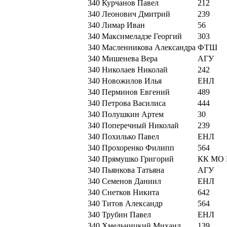
340
Курчанов Павел
212
340
Леонович Дмитрий
239
340
Лимар Иван
56
340
Максимеладзе Георгий
303
340
Масленникова Александра
ФТШ
340
Мишенева Вера
АГУ
340
Николаев Николай
242
340
Новожилов Илья
ЕНЛ
340
Перминов Евгений
489
340
Петрова Василиса
444
340
Полушкин Артем
30
340
Поперечный Николай
239
340
Похилько Павел
ЕНЛ
340
Прохоренко Филипп
564
340
Прямушко Григорий
КК МО
340
Пьянкова Татьяна
АГУ
340
Семенов Даниил
ЕНЛ
340
Снетков Никита
642
340
Титов Александр
564
340
Трубин Павел
ЕНЛ
340
Хмельницкий Михаил
139