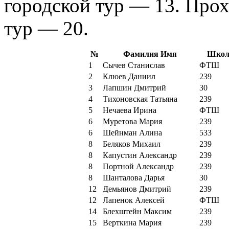
городской тур — 13. Про
тур — 20.
№
Фамилия Имя
Школ
1
Сычев Станислав
ФТШ
2
Клюев Даниил
239
3
Лапшин Дмитрий
30
4
Тихоновская Татьяна
239
5
Нечаева Ирина
ФТШ
6
Муретова Мария
239
6
Шейнман Алина
533
8
Беляков Михаил
239
8
Капустин Александр
239
8
Портной Александр
239
8
Шанталова Дарья
30
12
Демьянов Дмитрий
239
12
Лапенок Алексей
ФТШ
14
Блехштейн Максим
239
15
Верткина Мария
239