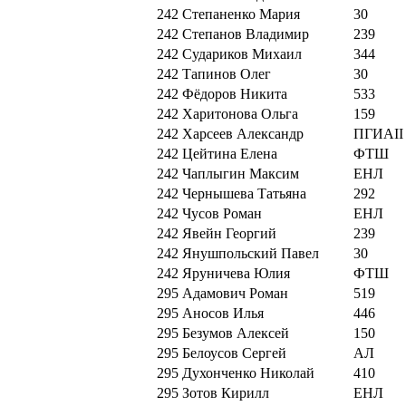
242
Степаненко Мария
30
242
Степанов Владимир
239
242
Судариков Михаил
344
242
Тапинов Олег
30
242
Фёдоров Никита
533
242
Харитонова Ольга
159
242
Харсеев Александр
ПГИАII
242
Цейтина Елена
ФТШ
242
Чаплыгин Максим
ЕНЛ
242
Чернышева Татьяна
292
242
Чусов Роман
ЕНЛ
242
Явейн Георгий
239
242
Янушпольский Павел
30
242
Яруничева Юлия
ФТШ
295
Адамович Роман
519
295
Аносов Илья
446
295
Безумов Алексей
150
295
Белоусов Сергей
АЛ
295
Духонченко Николай
410
295
Зотов Кирилл
ЕНЛ