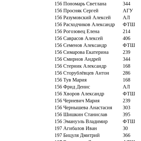
156
Пономарь Светлана
344
156
Просняк Сергей
АГУ
156
Разумовский Алексей
АЛ
156
Расходчиков Александр
ФТШ
156
Рогозовец Елена
214
156
Саврасов Алексей
406
156
Семенов Александр
ФТШ
156
Симарова Екатерина
239
156
Смирнов Андрей
344
156
Стерник Александр
168
156
Сторублёвцев Антон
286
156
Тув Мария
168
156
Фрид Денис
АЛ
156
Хворов Александр
ФТШ
156
Черневич Мария
239
156
Чернышева Анастасия
303
156
Шишкин Станислав
395
156
Эмануэль Владимир
ФТШ
197
Агибалов Иван
30
197
Бицуля Дмитрий
366