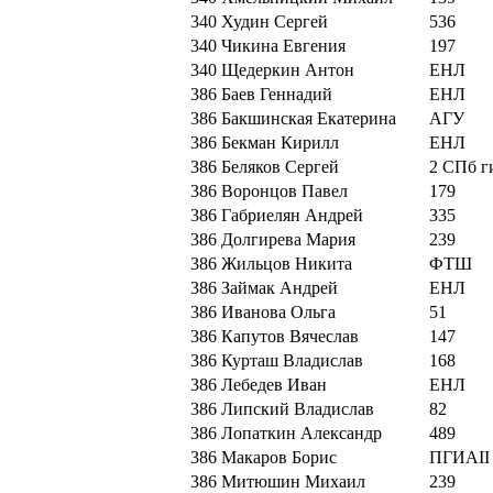
340
Худин Сергей
536
340
Чикина Евгения
197
340
Щедеркин Антон
ЕНЛ
386
Баев Геннадий
ЕНЛ
386
Бакшинская Екатерина
АГУ
386
Бекман Кирилл
ЕНЛ
386
Беляков Сергей
2 СПб г
386
Воронцов Павел
179
386
Габриелян Андрей
335
386
Долгирева Мария
239
386
Жильцов Никита
ФТШ
386
Займак Андрей
ЕНЛ
386
Иванова Ольга
51
386
Капутов Вячеслав
147
386
Курташ Владислав
168
386
Лебедев Иван
ЕНЛ
386
Липский Владислав
82
386
Лопаткин Александр
489
386
Макаров Борис
ПГИАII
386
Митюшин Михаил
239