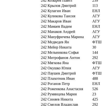
242
Козырев Павел
239
242
Крылов Дмитрий
113
242
Кулагин Иван
ЕНЛ
242
Куликова Таисия
АГУ
242
Макаров Иван
АГУ
242
Мамаев Вадим
ЕНЛ
242
Манаков Андрей
АГУ
242
Мануфричева Марина
АГУ
242
Медведев Ян
ФТШ
242
Мейер Никита
30
242
Мельникова Софья
144
242
Митрофанов Антон
292
242
Мягкова Яна
ФТШ
242
Окушко Юлия
АГУ
242
Паушев Дмитрий
ФТШ
242
Плахотник Иван
488
242
Роганов Петр
ЕНЛ
242
Роженкова Анастасия
526
242
Румянцева Мария
23
242
Синяев Никита
425
242
Смелов Владислав
292