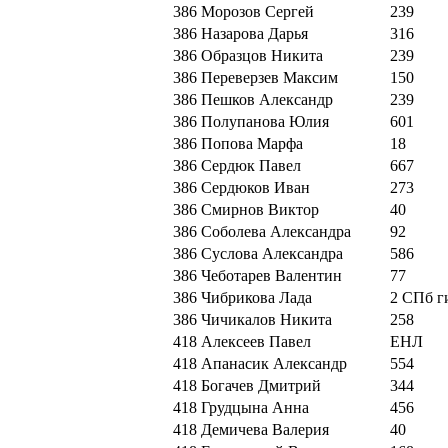
386
Морозов Сергей
239
386
Назарова Дарья
316
386
Образцов Никита
239
386
Переверзев Максим
150
386
Пешков Александр
239
386
Полупанова Юлия
601
386
Попова Марфа
18
386
Сердюк Павел
667
386
Сердюков Иван
273
386
Смирнов Виктор
40
386
Соболева Александра
92
386
Суслова Александра
586
386
Чеботарев Валентин
77
386
Чибрикова Лада
2 СПб г
386
Чичикалов Никита
258
418
Алексеев Павел
ЕНЛ
418
Апанасик Александр
554
418
Богачев Дмитрий
344
418
Грудцына Анна
456
418
Демичева Валерия
40