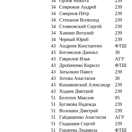
34
Орлов Никита
239
34
Севрюков Андрей
239
34
Смирнов Пётр
239
34
Степанов Всеволод
239
34
Стояновский Сергей
239
34
Хамзин Виталий
239
34
Черный Юрий
239
43
Андреев Константин
ФТШ
43
Богомолов Даниил
30
43
Гаврилов Илья
АГУ
43
Дробаченко Кирилл
ФТШ
43
Затылкин Павел
239
43
Зотова Анастасия
30
43
Кишаковский Александр
239
43
Ходаев Дмитрий
239
51
Болотин Максим
95
51
Бугакова Надежда
239
51
Волошин Дмитрий
239
51
Гайдашенко Анастасия
АГУ
51
Гладышев Сергей
239
51
Гордеева Людмила
ФТШ