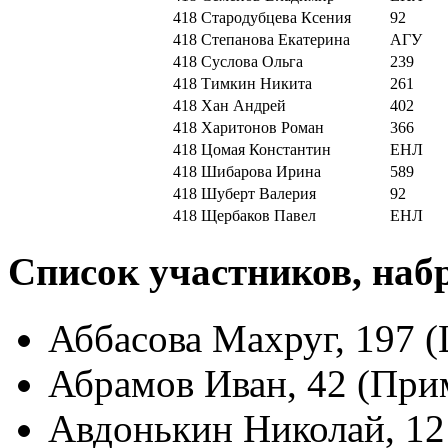
418
Стародубцева Ксения
92
418
Степанова Екатерина
АГУ
418
Суслова Ольга
239
418
Тимкин Никита
261
418
Хан Андрей
402
418
Харитонов Роман
366
418
Цомая Константин
ЕНЛ
418
Шибарова Ирина
589
418
Шуберт Валерия
92
418
Щербаков Павел
ЕНЛ
Список участников, наб
Аббасова Махруг, 197 
Абрамов Иван, 42 (При
Авдонькин Николай, 12