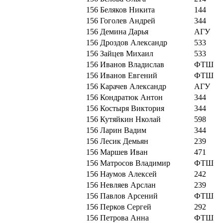
156
Беляков Никита
144
156
Гоголев Андрей
344
156
Демина Дарья
АГУ
156
Дроздов Александр
533
156
Зайцев Михаил
533
156
Иванов Владислав
ФТШ
156
Иванов Евгений
ФТШ
156
Карачев Александр
АГУ
156
Кондратюк Антон
344
156
Костыря Виктория
344
156
Кутяйкин Нколай
598
156
Ларин Вадим
344
156
Лесик Демьян
239
156
Маршев Иван
471
156
Матросов Владимир
ФТШ
156
Наумов Алексей
242
156
Невляев Арслан
239
156
Павлов Арсений
ФТШ
156
Перков Сергей
292
156
Петрова Анна
ФТШ