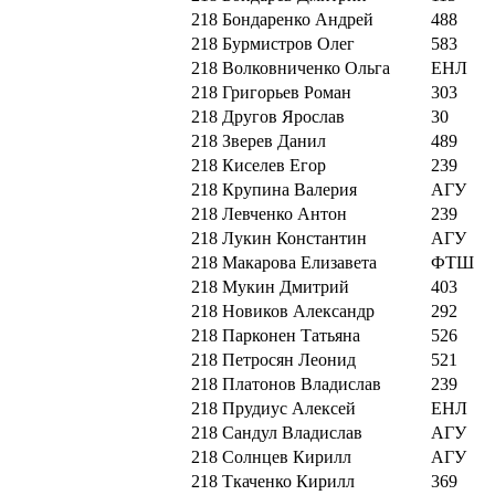
218
Бондаренко Андрей
488
218
Бурмистров Олег
583
218
Волковниченко Ольга
ЕНЛ
218
Григорьев Роман
303
218
Другов Ярослав
30
218
Зверев Данил
489
218
Киселев Егор
239
218
Крупина Валерия
АГУ
218
Левченко Антон
239
218
Лукин Константин
АГУ
218
Макарова Елизавета
ФТШ
218
Мукин Дмитрий
403
218
Новиков Александр
292
218
Парконен Татьяна
526
218
Петросян Леонид
521
218
Платонов Владислав
239
218
Прудиус Алексей
ЕНЛ
218
Сандул Владислав
АГУ
218
Солнцев Кирилл
АГУ
218
Ткаченко Кирилл
369