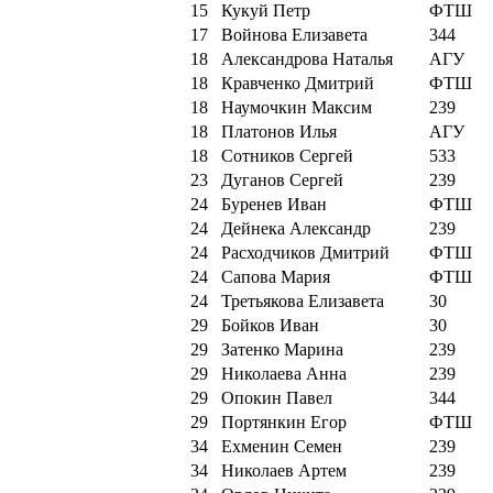
15
Кукуй Петр
ФТШ
17
Войнова Елизавета
344
18
Александрова Наталья
АГУ
18
Кравченко Дмитрий
ФТШ
18
Наумочкин Максим
239
18
Платонов Илья
АГУ
18
Сотников Сергей
533
23
Дуганов Сергей
239
24
Буренев Иван
ФТШ
24
Дейнека Александр
239
24
Расходчиков Дмитрий
ФТШ
24
Сапова Мария
ФТШ
24
Третьякова Елизавета
30
29
Бойков Иван
30
29
Затенко Марина
239
29
Николаева Анна
239
29
Опокин Павел
344
29
Портянкин Егор
ФТШ
34
Ехменин Семен
239
34
Николаев Артем
239