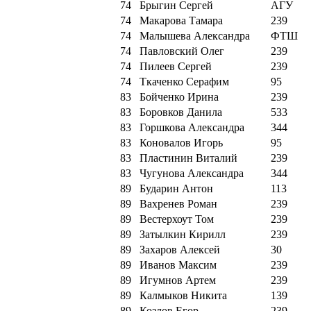
74
Брыгин Сергей
АГУ
74
Макарова Тамара
239
74
Малышева Александра
ФТШ
74
Павловский Олег
239
74
Пилеев Сергей
239
74
Ткаченко Серафим
95
83
Бойченко Ирина
239
83
Боровков Данила
533
83
Горшкова Александра
344
83
Коновалов Игорь
95
83
Пластинин Виталий
239
83
Чугунова Александра
344
89
Бударин Антон
113
89
Вахренев Роман
239
89
Вестерхоут Том
239
89
Затылкин Кирилл
239
89
Захаров Алексей
30
89
Иванов Максим
239
89
Игумнов Артем
239
89
Калмыков Никита
139
89
Козлов Егор
239