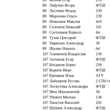
89
Лабутин Игорь
ФТШ
89
Листвин Федор
239
89
Морозова Ольга
239
89
Николаев Максим
419
89
Селезнев Николай
101
89
Суетников Кирилл
64
89
Тузов Григорий
ФТШ
89
Умрихин Александр
30
89
Шалин Никита
64
107
Алимпиев Владислав
139
107
Антипов Егор
ФТШ
107
Богданов Борис
239
107
Корнев Иван
ФТШ
107
Крешков Илья
АГУ
107
Лабазанов Руслан
2 СПб г
107
Лоскутова Александра
ФТШ
107
Мин Иннокентий
56
107
Убович Милош
138
107
Хвостов Василий
292
107
Шубаев Александр
ФТШ