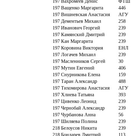
197
Вахромеев Денис
ФТШ
197
Ващенко Маргарита
446
197
Вишневская Анастасия
АГУ
197
Дементьев Михаил
258
197
Иванович Георгий
239
197
Камянский Дмитрий
239
197
Кан Маргарита
239
197
Коровина Виктория
ЕНЛ
197
Логачев Михаил
239
197
Масленников Сергей
30
197
Мутин Евгений
406
197
Снурникова Елена
159
197
Таран Александр
488
197
Тихомирова Анастасия
АГУ
197
Хлиева Татьяна
393
197
Цивенко Леонид
239
197
Чернобай Александр
239
197
Чурбанова Анна
56
197
Шиляева Полина
239
218
Белоусов Никита
239
218
Бондарев Дмитрий
113