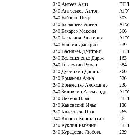
340
Антеев Азиз
ЕНЛ
340
Антуськов Антон
АГУ
340
Бабанов Петр
303
340
Барышева Алена
АГУ
340
Бахарев Максим
366
340
Белугина Виктория
АГУ
340
Бойкий Дмитрий
239
340
Васильев Дмитрий
ЕНЛ
340
Волошененко Дарья
163
340
Гизатулин Роман
384
340
Дубинкин Даниил
369
340
Ермакова Анна
526
340
Ермаченко Александр
238
340
Зиновкин Александр
АГУ
340
Иванов Илья
ЕНЛ
340
Кановский Илья
138
340
Квасенков Иван
265
340
Клюсэк Константин
56
340
Куклин Евгений
ЕНЛ
340
Курафеева Любовь
239