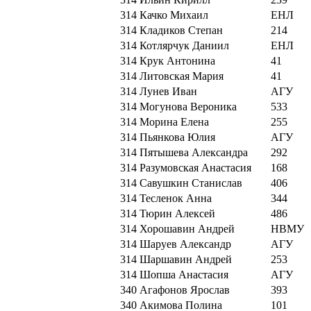
314
Качко Михаил
ЕНЛ
314
Кладиков Степан
214
314
Котлярчук Даниил
ЕНЛ
314
Крук Антонина
41
314
Литовская Мария
41
314
Лунев Иван
АГУ
314
Могунова Вероника
533
314
Морина Елена
255
314
Пьянкова Юлия
АГУ
314
Пятышева Александра
292
314
Разумовская Анастасия
168
314
Савушкин Станислав
406
314
Тесленок Анна
344
314
Тюрин Алексей
486
314
Хорошавин Андрей
НВМУ
314
Шаруев Александр
АГУ
314
Шаршавин Андрей
253
314
Шопша Анастасия
АГУ
340
Агафонов Ярослав
393
340
Акимова Полина
101