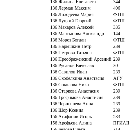
136
Жилина Елизавета
344
136
Лерман Максим
406
136
Лиходеева Мария
ФТШ
136
Луцкий Георгий
ФТШ
136
Макаров Алексей
335
136
Мартынова Александр
144
136
Мороз Богдан
ФТШ
136
Нарышкин Пётр
239
136
Петрова Татьяна
ФТШ
136
Преображенский Арсений
239
136
Русанов Вячеслав
30
136
Савилов Иван
239
136
Скобёлкина Анастасия
АГУ
136
Соколова Ника
ФТШ
136
Старкова Анастасия
239
136
Трофимова Анастисия
239
136
Чернышева Анна
239
136
Шор Ксения
239
156
Агафонов Игорь
533
156
Арефьева Алина
ПГИАII
156
Белова Ольга
214