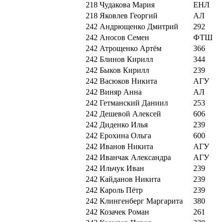
218
Чудакова Мария
ЕНЛ
218
Яковлев Георгий
АЛ
242
Андрющенко Дмитрий
292
242
Аносов Семен
ФТШ
242
Атрощенко Артём
366
242
Блинов Кирилл
344
242
Быков Кирилл
239
242
Васюков Никита
АГУ
242
Виняр Анна
АЛ
242
Гетманский Даниил
253
242
Дешевой Алексей
606
242
Диденко Илья
239
242
Ерохина Ольга
600
242
Иванов Никита
АГУ
242
Иванчак Александра
АГУ
242
Ильчук Иван
239
242
Кайданов Никита
239
242
Кароль Пётр
239
242
Клингенберг Маргарита
380
242
Козачек Роман
261