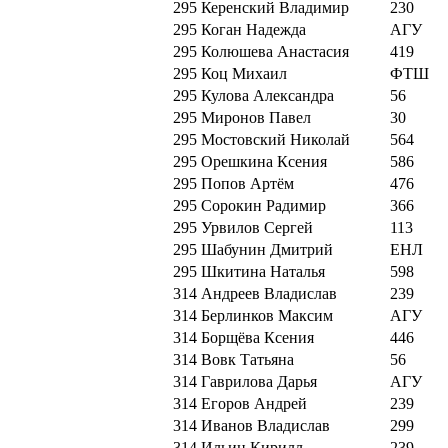
295
Керенский Владимир
230
295
Коган Надежда
АГУ
295
Колюшева Анастасия
419
295
Коц Михаил
ФТШ
295
Кулова Александра
56
295
Миронов Павел
30
295
Мостовский Николай
564
295
Орешкина Ксения
586
295
Попов Артём
476
295
Сорокин Радимир
366
295
Урвилов Сергей
113
295
Шабунин Дмитрий
ЕНЛ
295
Шкитина Наталья
598
314
Андреев Владислав
239
314
Берлинков Максим
АГУ
314
Борщёва Ксения
446
314
Вовк Татьяна
56
314
Гаврилова Дарья
АГУ
314
Егоров Андрей
239
314
Иванов Владислав
299
314
Ильин Кирилл
239