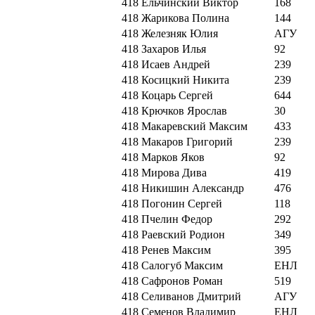
418
Ельчинский Виктор
168
418
Жарикова Полина
144
418
Железняк Юлия
АГУ
418
Захаров Илья
92
418
Исаев Андрей
239
418
Косицкий Никита
239
418
Коцарь Сергей
644
418
Крючков Ярослав
30
418
Макаревский Максим
433
418
Макаров Григорий
239
418
Марков Яков
92
418
Мирова Дива
419
418
Никишин Александр
476
418
Погонин Сергей
118
418
Пчелин Федор
292
418
Раевский Родион
349
418
Ренев Максим
395
418
Салогуб Максим
ЕНЛ
418
Сафронов Роман
519
418
Селиванов Дмитрий
АГУ
418
Семенов Владимир
ЕНЛ