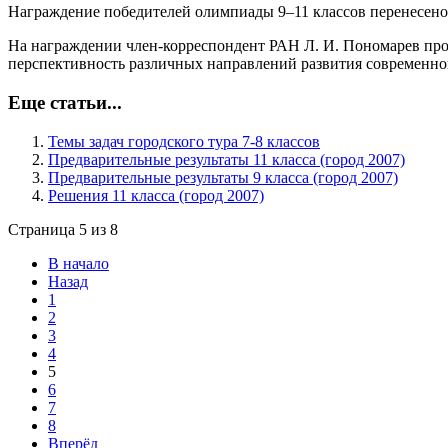
Награждение победителей олимпиады 9–11 классов перенесено н
На награждении член-корреспондент РАН Л. И. Пономарев проч
перспективность различных направлений развития современно
Еще статьи...
Темы задач городского тура 7-8 классов
Предварительные результаты 11 класса (город 2007)
Предварительные результаты 9 класса (город 2007)
Решения 11 класса (город 2007)
Страница 5 из 8
В начало
Назад
1
2
3
4
5
6
7
8
Вперёд